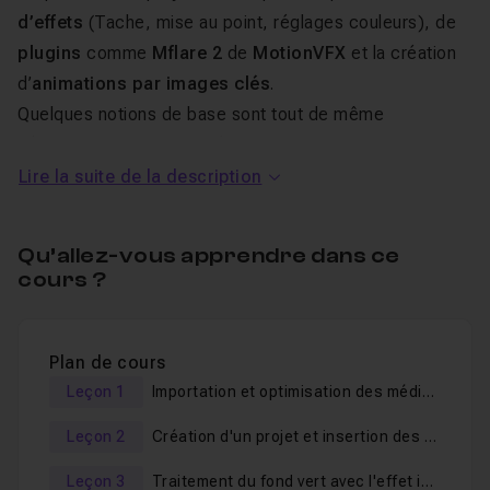
d’effets
(Tache, mise au point, réglages couleurs), de
plugins
comme
Mflare 2
de
MotionVFX
et la création
d’
animations par images clés
.
Quelques notions de base sont tout de même
nécessaires pour mener à bien cet exercice.
Lire la suite de la description
Les sources de cet atelier sont disponibles en libre
téléchargement. Je me tiens à votre disposition dans le
Qu’allez-vous apprendre dans ce
salon d'entraide.
cours ?
Très bonne formation !
Plan de cours
Leçon 1
Importation et optimisation des médias dans Final Cut Pro
Leçon 2
Création d'un projet et insertion des plans
Leçon 3
Traitement du fond vert avec l'effet incrustateur