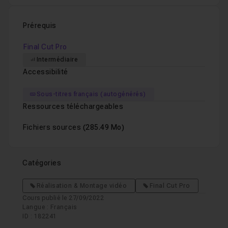
Faire varier la vitesse d'un plan avec l'outil C
Leçon 9
Prérequis
Final Cut Pro
Ajout d'un habillage sonore et d'un fondu d'e
Leçon 10
Intermédiaire
Accessibilité
Ajout d'un effet flare avec le plugin MotionVF
Leçon 11
Sous-titres français (autogénérés)
Ressources téléchargeables
Fondu d'entrée et de sortie sur un plan compo
Leçon 12
Fichiers sources
(285.49 Mo)
Catégories
Réalisation & Montage vidéo
Final Cut Pro
Cours publié le 27/09/2022
Langue : Français
ID : 182241