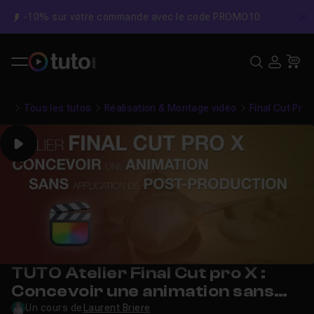
-10% sur votre commande avec le code PROMO10
C
Recher
USE
Pa
Tous les tutos
Réalisation & Montage vidéo
Final Cut Pro
Play
TUTO Atelier Final Cut pro X :
Concevoir une animation sans
application de post-production.
Un cours de
Laurent Briere