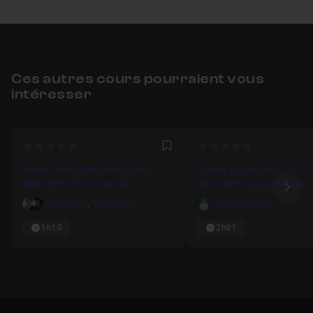
Ces autres cours pourraient vous
intéresser
0
0
Favori
Animer une illustration avec
Atelier Apple Motion 5 :
After Effects : Avion 3D
3D et effet de parallaxe
Ima
Camille B.
,
Grégory V.
Laurent Briere
1h10
2h01