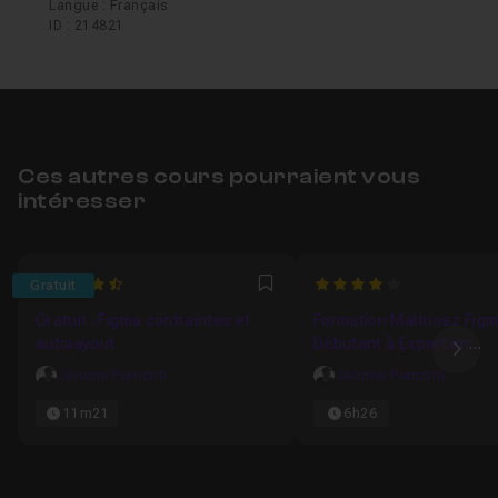
Langue : Français
ID : 214821
Ces autres cours pourraient vous
intéresser
4.8
4
Gratuit
Favori
Gratuit : Figma contraintes et
Formation Maîtrisez Figm
autolayout
Débutant à Expert en
Ima
Conception UX/UI
Jérome Pomonti
Jérome Pomonti
11m21
6h26