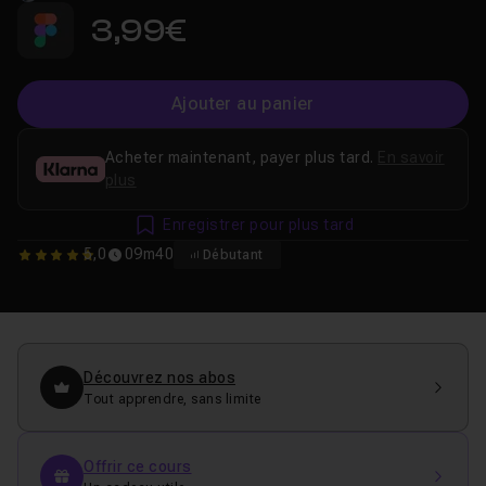
3,99€
Ajouter au panier
Acheter maintenant, payer plus tard.
En savoir
plus
Enregistrer pour plus tard
5,0
09m40
Débutant
5
Découvrez nos abos
Tout apprendre, sans limite
Offrir ce cours