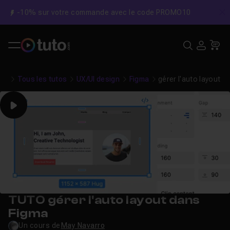
-10% sur votre commande avec le code PROMO10
C
Recher
USE
Pa
Tous les tutos
UX/UI design
Figma
gérer l'auto layout 
Play
TUTO gérer l'auto layout dans
Figma
Un cours de
May Navarro