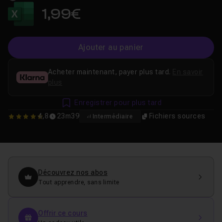
1,99€
Ajouter au panier
Acheter maintenant, payer plus tard.
En savoir
plus
Enregistrer pour plus tard
4,8
23m39
Fichiers sources
Intermédiaire
4.8333333333333
Découvrez nos abos
Tout apprendre, sans limite
Offrir ce cours