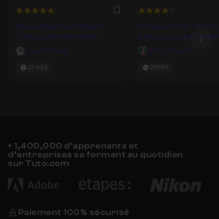
5
4
Favori
Cas pratique Excel Avancé :
Formation Excel : tout ma
Créer un planning horaire
grâce à ce cours complet
Ima
Josselin Baldé
Tommy Rigault
21m26
29h59
+ 1,400,000 d’apprenants et
d’entreprises se forment au quotidien
sur Tuto.com
Paiement 100% sécurisé