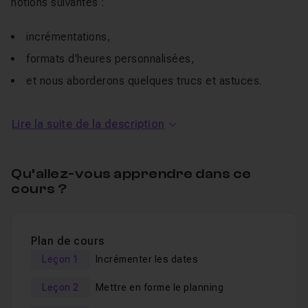
notions suivantes :
incrémentations,
formats d'heures personnalisées,
et nous aborderons quelques trucs et astuces.
Le langage de ce
tuto
en vidéo est simple, clair et
Lire la suite de la description
accessible à tous.
Je reste disponible dans le
salon d'entraide
pour
Qu’allez-vous apprendre dans ce
répondre à vos éventuelles questions sur ce cours.
cours ?
Tous les
fichiers de travail sont fournis
!
Je propose également un tuto similaire mais de
niveau
Plan de cours
avancé
!
Leçon 1
Incrémenter les dates
Bonne formation !
Leçon 2
Mettre en forme le planning