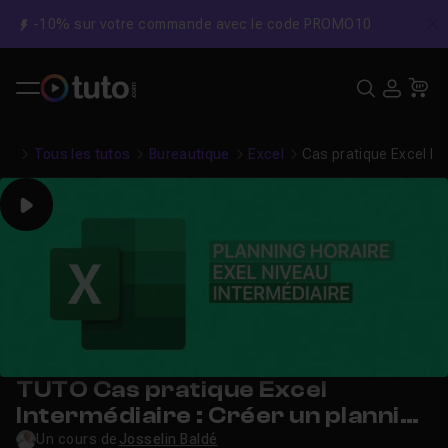
-10% sur votre commande avec le code PROMO10
C
Recher
USE
Pa
Tous les tutos
Bureautique
Excel
Cas pratique Excel Int
Play
TUTO Cas pratique Excel
Intermédiaire : Créer un planning
horaire
Un cours de
Josselin Baldé