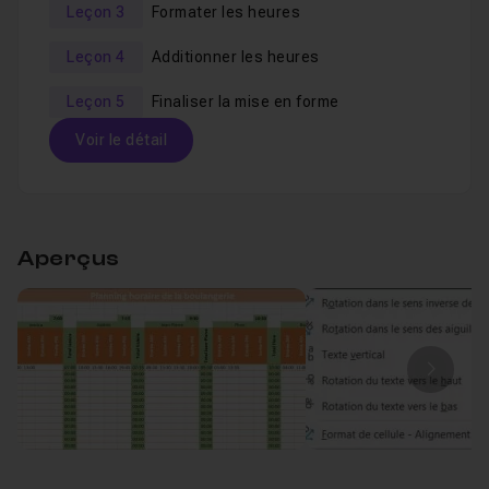
Leçon 3
Formater les heures
Leçon 4
Additionner les heures
Leçon 5
Finaliser la mise en forme
Voir le détail
Table des matières
Aperçus
Incrémenter les dates
04m27
Leçon 1
Mettre en forme le planning
05m10
Leçon 2
Image
Formater les heures
05m17
Leçon 3