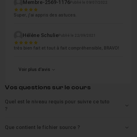
Membre-2569-1176
Publié le 09/07/2022
5
Super, j'ai appris des astuces.
Hélène Schulie
Publié le 22/09/2021
5
très bien fait et tout à fait compréhensible, BRAVO!
Voir plus d'avis
Vos questions sur le cours
Quel est le niveau requis pour suivre ce tuto
Voir
?
Que contient le fichier source ?
Voir