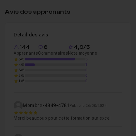
Additionner les heures
05m55
Leçon 4
Avis des apprenants
Finaliser la mise en forme
02m50
Leçon 5
Détail des avis
144
6
4,9/5
Apprenants
Commentaires
Note moyenne
5/5
5
4/5
1
3/5
0
2/5
0
1/5
0
Membre-4849-4781
Publié le 26/08/2024
5
Merci beaucoup pour cette formation sur excel