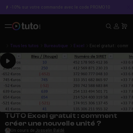
-10% sur votre commande avec le code PROMO10
C
Recher
USE
Pa
Tous les tutos
Bureautique
Excel
Excel gratuit : commen
Play
TUTO Excel gratuit : comment
créer une nouvelle unité ?
Un cours de
Josselin Baldé