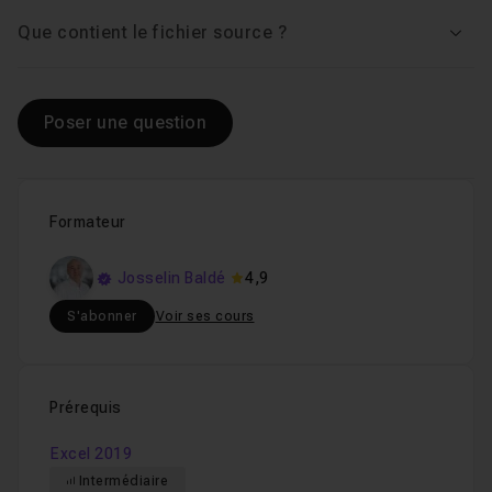
Que contient le fichier source ?
Voir
Poser une question
Formateur
Josselin Baldé
4,9
S'abonner
Voir ses cours
Prérequis
Excel 2019
Intermédiaire