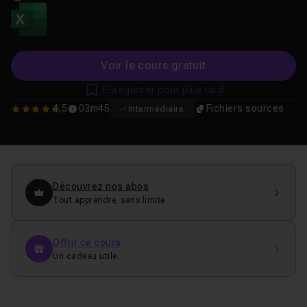
Voir le cours gratuit
Enregistrer pour plus tard
4,5
03m45
Fichiers sources
Intermédiaire
4.5384615384615
Découvrez nos abos
Tout apprendre, sans limite
Offrir ce cours
Un cadeau utile.