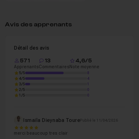
Avis des apprenants
Détail des avis
571
13
4,6/5
Apprenants
Commentaires
Note moyenne
5/5
8
4/5
4
3/5
1
2/5
0
1/5
0
Ismaila Dieynaba Toure
Publié le 11/04/2026
5
merci beaucoup tres clair