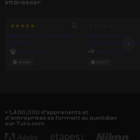
intéresser
5
0
Favori
Maîtriser et créer des formats
Le format numérique
numériques
(personnalisé) dans Exc
Ima
Josselin Baldé
Stephane Lefetz
42m44
22m17
+ 1,400,000 d’apprenants et
d’entreprises se forment au quotidien
sur Tuto.com