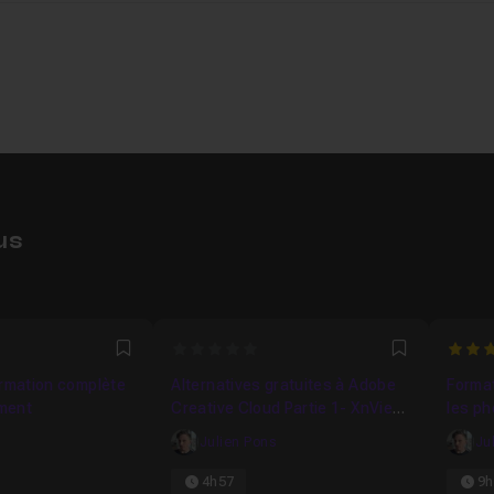
us
3333
0
4.627
Favori
Favori
ormation complète
Alternatives gratuites à Adobe
Format
ment
Creative Cloud Partie 1- XnView
les p
et Gimp
s
Julien Pons
Ju
4h57
9h