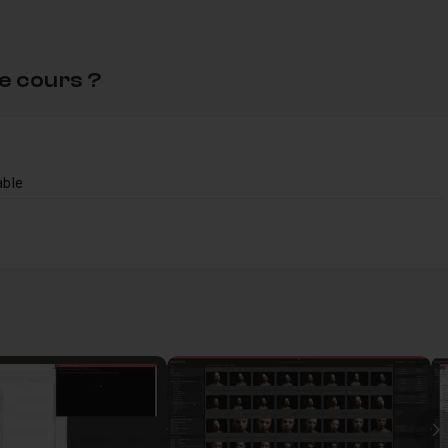
e cours ?
able
ble
15m19
I