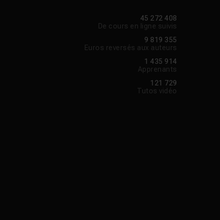
45 272 408
De cours en ligne suivis
9 819 355
Euros reversés aux auteurs
1 435 914
Apprenants
121 729
Tutos vidéo