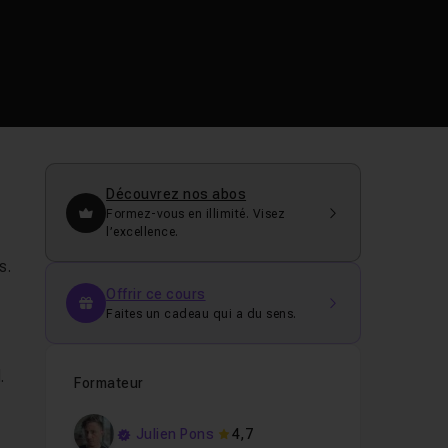
Découvrez nos abos
Formez-vous en illimité. Visez
l’excellence.
s.
Offrir ce cours
Faites un cadeau qui a du sens.
.
Formateur
Julien Pons
4,7