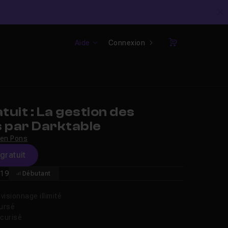
C
Aide
Connexion
Panier
uit : La gestion des
s par Darktable
ien Pons
gratuit
19
Débutant
isionnage illimité
oursé
curisé