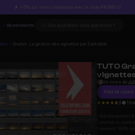
-10% sur votre commande avec le code PROMO10
Search
s
Abonnements
able
Gratuit : La gestion des vignettes par Darktable
TUTO Grat
vignette
Un cours de
Jul
Voir le cours 
4,5
15m
4.5
Téléchargement & v
Satisfait ou remb
Paiement 100% sé