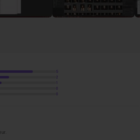
5
2
1
0
0
eur.