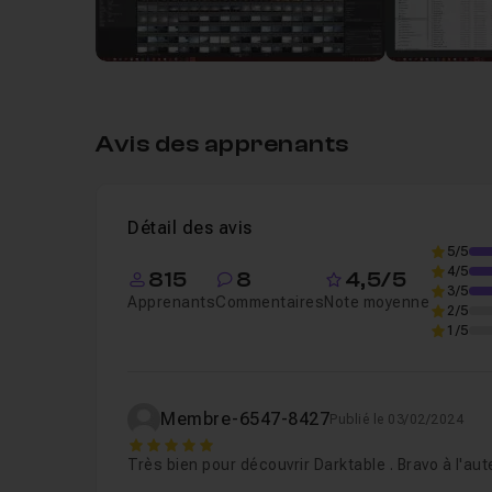
Avis des apprenants
Détail des avis
5/5
4/5
815
8
4,5/5
3/5
Apprenants
Commentaires
Note moyenne
2/5
1/5
Membre-6547-8427
Publié le 03/02/2024
5
Très bien pour découvrir Darktable . Bravo à l'aut