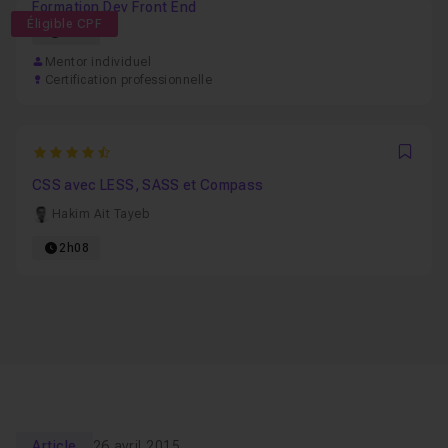
Formation Dev Front End
Éligible CPF
88h
Mentor individuel
Certification professionnelle
4.4
Favo
CSS avec LESS, SASS et Compass
Hakim Ait Tayeb
2h08
Article
26 avril 2015