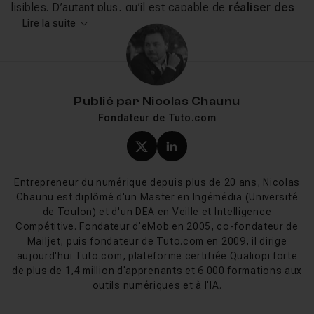
lisibles. D’autant plus, qu’il est capable de
réaliser des
opérations
Lire la suite
de calcul ainsi que d’
appliquer des
fonctions
, ce qui est très pratique dans certaines
relations.
Dans tous les cas, il est important de suivre des
formations CSS
pour comprendre en détail l’utilisation
Publié par
Nicolas Chaunu
de cet outil.
Fondateur de Tuto.com
Tuto et formations sur LESS
Profil X (twitter) de Nicol
Profil LinkedIn de Ni
avec Tuto.com
Entrepreneur du numérique depuis plus de 20 ans, Nicolas
Chaunu est diplômé d'un Master en Ingémédia (Université
Pour faciliter votre
formation LESS
, des
de Toulon) et d'un DEA en Veille et Intelligence
tuto CSS gratuits
sont disponibles sur notre site. Ces
Compétitive. Fondateur d'eMob en 2005, co-fondateur de
tuto Less
ont été conçus et édités par nos
Mailjet, puis fondateur de Tuto.com en 2009, il dirige
formateurs CSS
qui disposent d’une grande expérience
aujourd'hui Tuto.com, plateforme certifiée Qualiopi forte
dans ce domaine.
de plus de 1,4 million d'apprenants et 6 000 formations aux
outils numériques et à l'IA.
Liens utiles