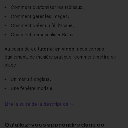
Comment customiser les tableaux,
Comment gérer les images,
Comment créer un fil d'ariane,
Comment personnaliser Bulma.
Au cours de ce
tutoriel en vidéo
, nous verrons
également, de manière pratique, comment mettre en
place :
Un menu à onglets,
Une fenêtre modale,
Un menu responsive.
Lire la suite de la description
A cela, nous ajouterons du
JavaScript
moderne
afin de
pouvoir les faire fonctionner. Je rappelle que Bulma n'a
Qu’allez-vous apprendre dans ce
pas vocation à fournir du JavaScript, mais uniquement