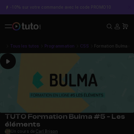
-10% sur votre commande avec le code PROMO10
C
Recher
USE
Pa
Tous les tutos
Programmation
CSS
Formation Bulma #5
Play
TUTO Formation Bulma #5 - Les
éléments
Un cours de
Carl Brison