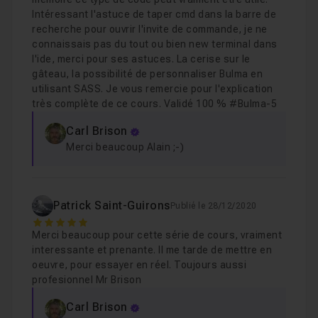
Intéressant l'astuce de taper cmd dans la barre de
recherche pour ouvrir l'invite de commande, je ne
Chapitre 2 : Les composants
17m47
connaissais pas du tout ou bien new terminal dans
l'ide, merci pour ses astuces. La cerise sur le
gâteau, la possibilité de personnaliser Bulma en
Chapitre 3 : Menu à onglet
29m15
utilisant SASS. Je vous remercie pour l'explication
très complète de ce cours. Validé 100 % #Bulma-5
Chapitre 4 : Fenêtre modale
22m
Carl Brison
Merci beaucoup Alain ;-)
Chapitre 5 : Barre de navigation
30m16
Patrick Saint-Guirons
Publié le 28/12/2020
Chapitre 6 : Bonus : Personnaliser Bulma
23m31
5
Merci beaucoup pour cette série de cours, vraiment
interessante et prenante. Il me tarde de mettre en
Chapitre 7 : Conclusion
oeuvre, pour essayer en réel. Toujours aussi
01m43
profesionnel Mr Brison
Carl Brison