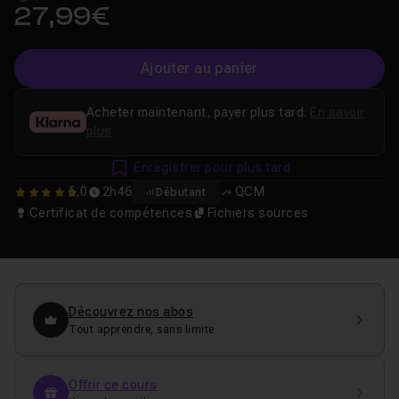
27,99€
Ajouter au panier
Acheter maintenant, payer plus tard.
En savoir
plus
Enregistrer pour plus tard
5,0
2h46
QCM
Débutant
5
Certificat de compétences
Fichiers sources
Découvrez nos abos
Tout apprendre, sans limite
Offrir ce cours