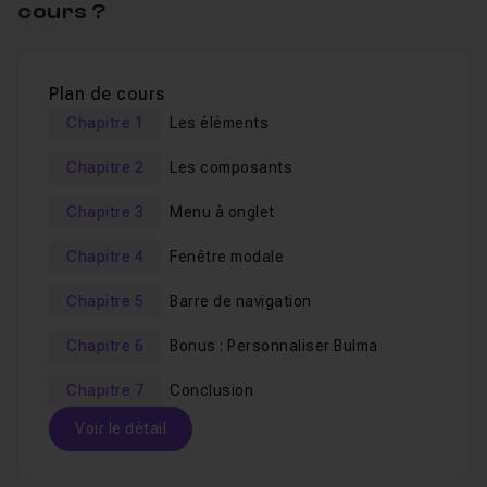
cours ?
du CSS. Nous allons donc mobiliser nos connaissances
dans ce domaine. Si vous avez besoin d'apprendre le
JavaScript moderne, je mets à votre disposition un
Plan de cours
Bundle complet
sur ce sujet.
Chapitre 1
Les éléments
Chapitre 2
Les composants
A la fin du cours, vous pourrez valider vos nouvelles
connaissances en passant un
QCM
.
Chapitre 3
Menu à onglet
Je reste disponible dans le
salon d'entraide
pour
Chapitre 4
Fenêtre modale
répondre à vos éventuelles questions dédiés à la
gestion d'éléments dans ce framework.
Chapitre 5
Barre de navigation
Chapitre 6
Bonus : Personnaliser Bulma
Pour aller plus loin avec Bulma
Chapitre 7
Conclusion
Voici les liens de mes précédentes formations dédiées
Voir le détail
à Bulma :