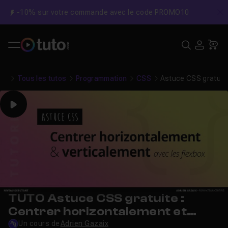
-10% sur votre commande avec le code PROMO10
C
Recher
USE
Pa
Tous les tutos
Programmation
CSS
Astuce CSS gratuite
Play
TUTO Astuce CSS gratuite :
Centrer horizontalement et
verticalement avec les Flexbox
Un cours de
Adrien Gazaix