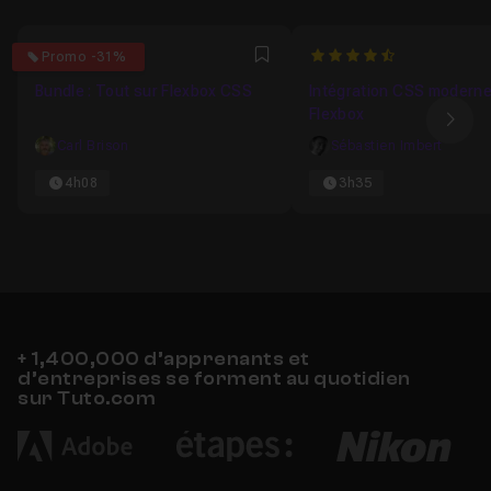
4.8857142857143
4.8571428571429
Promo -31%
Favori
Bundle : Tout sur Flexbox CSS
Intégration CSS modern
Flexbox
Ima
Carl Brison
Sébastien Imbert
4h08
3h35
+ 1,400,000 d’apprenants et
d’entreprises se forment au quotidien
sur Tuto.com