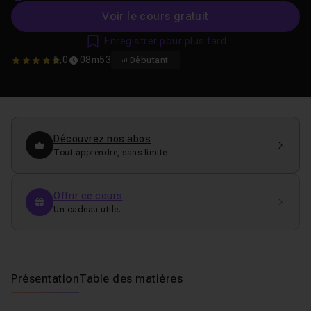
Voir le cours gratuit
Enregistrer pour plus tard
5,0
08m53
Débutant
5
Découvrez nos abos
Tout apprendre, sans limite
Offrir ce cours
Un cadeau utile.
Présentation
Table des matières