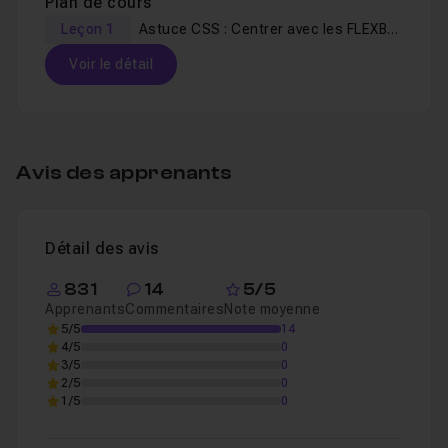
Plan de cours
Leçon 1
Astuce CSS : Centrer avec les FLEXBOX
Voir le détail
Table des matières
Avis des apprenants
Astuce CSS : Centrer avec les FLEXBOX
08m
Leçon 1
Détail des avis
831
14
5/5
Apprenants
Commentaires
Note moyenne
5/5
14
4/5
0
3/5
0
2/5
0
1/5
0