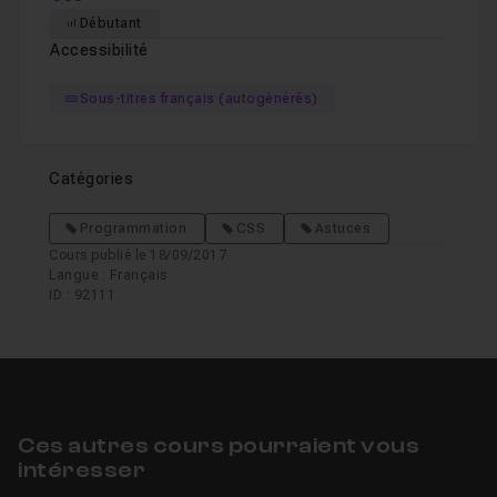
Débutant
Accessibilité
Sous-titres français (autogénérés)
Catégories
Programmation
CSS
Astuces
Cours publié le 18/09/2017
Langue : Français
ID : 92111
Ces autres cours pourraient vous
intéresser