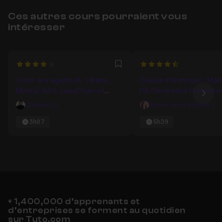
Ces autres cours pourraient vous
intéresser
4
4.6666666666667
Favori
Créer des agents IA : Ollama,
Claude d'Anthropic : Maî
Mistral, RAG, LangChain et
l'IA Générative Professio
Ima
Python
Clément Lv
Marie-Laure Bonnaud
3h07
5h39
+ 1,400,000 d’apprenants et
d’entreprises se forment au quotidien
sur Tuto.com