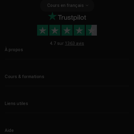
Cours en français
4.7 sur
1363 avis
À propos
Qui sommes-nous ?
Le blog
Cours & formations
Tous les tutos
Formations éligibles CPF
Liens utiles
Formations certifiantes
Formations IA
Entreprises
Tutos gratuits
Abonnement Tuto.com
Aide
Promos
Centres de formation