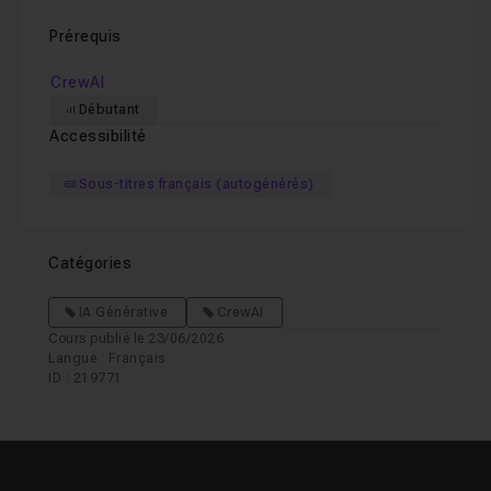
Prérequis
CrewAI
Débutant
Accessibilité
Sous-titres français (autogénérés)
Catégories
IA Générative
CrewAI
Cours publié le 23/06/2026
Langue : Français
ID : 219771