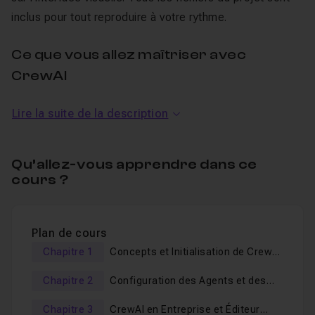
inclus pour tout reproduire à votre rythme.
Ce que vous allez maîtriser avec
CrewAI
Installer un environnement propre :
configurer
Lire la suite de la description
Python, Visual Studio Code et un environnement virtuel
isolé pour démarrer sur des bases solides.
Qu’allez-vous apprendre dans ce
Coder vos premiers agents IA :
définir des rôles,
cours ?
des objectifs et des backstories dans des fichiers
YAML lisibles, sans écrire de code complexe.
Orchestrer des tâches collaboratives :
enchaîner
Plan de cours
un agent chercheur et un agent rédacteur dans un
Chapitre 1
Concepts et Initialisation de CrewAI
processus séquentiel pour produire un livrable concret,
avec Python
ici une newsletter prête à l'envoi.
Chapitre 2
Configuration des Agents et des
Tâches
Exécuter et déboguer votre projet :
lancer vos
Chapitre 3
CrewAI en Entreprise et Éditeur
agents en conditions réelles et traiter les erreurs