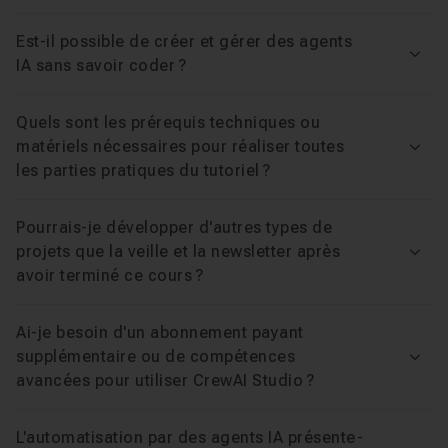
Sécurité, gouvernance et cas d'usage
métier
Est-il possible de créer et gérer des agents
Voir
IA sans savoir coder ?
Donner accès à vos clés API ou à votre navigateur à un
agent implique de vrais enjeux de sécurité. Le cours
Quels sont les prérequis techniques ou
matériels nécessaires pour réaliser toutes
aborde la gouvernance, le suivi des coûts au token près
Voir
les parties pratiques du tutoriel ?
et la validation humaine avant exécution, pour déployer
des agents puissants mais contrôlables. Vous repartez
Pourrais-je développer d'autres types de
avec une méthode applicable à des cas réels : veille
projets que la veille et la newsletter après
automatisée, prospection, rédaction de contenu ou
Voir
avoir terminé ce cours ?
reporting.
Ai-je besoin d'un abonnement payant
Pour aller plus loin
supplémentaire ou de compétences
Voir
avancées pour utiliser CrewAI Studio ?
Ce tuto complète idéalement les autres ressources
intelligence artificielle
du catalogue.
L'automatisation par des agents IA présente-