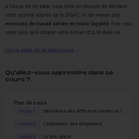
A l’issue de ce
tuto
, vous êtes en mesure de déclarer
votre activité auprès de la DGAC, et de mener des
missions de travail aérien en toute légalité
. Il ne vous
reste plus qu’à obtenir votre brevet d’ULM dans un
centre de la DGAC.
Lire la suite de la description
Au programme de cette
formation télépilote de Drone
Qu’allez-vous apprendre dans ce
cours ?
Cette
formation vidéo
est découpée en
5 chapitres
.
Plan de cours
Nous aborderons dans le premier module les différents
Leçon 1
Définitions des différents termes et Introduction du tuto
termes et une introduction au cours. Puis, nous verrons
rapidement à qui s'applique la réglementation du 17
Leçon 2
L'exploitant, ses obligations
décembre 2015.
Leçon 3
Le télé-pilote