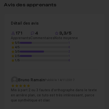
Comment préparer une mission
12m35
Leçon 4
Avis des apprenants
A la fin de la
formation vous pourrez lancer votre
activité de télé-pilote et commencer vos premières
Les types de drones
03m57
Leçon 5
missions avec votre drone
!
Détail des avis
171
4
3,3/5
Apprenants
Commentaires
Note moyenne
5/5
1
4/5
0
3/5
2
2/5
1
1/5
0
Bruno Ramain
Publié le 14/11/2017
5
Mis à part 2 ou 3 fautes d'orthographe dans le texte
en arrière plan, ce tuto est très intéressant, parce
que synthétique et clair.