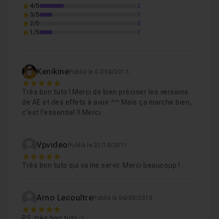
4/5
2
3/5
1
2/5
0
1/5
1
Kenikine
Publié le 07/04/2013
5
Très bon tuto ! Merci de bien préciser les versions
de AE et des effets à avoir ^^ Mais ça marche bien,
c'est l'essentiel !! Merci
Vpvideo
Publié le 21/10/2011
5
Très bon tuto qui va me servir. Merci beaucoup !
Arno Lecoultre
Publié le 06/05/2010
5
PS :très bon tuto :)