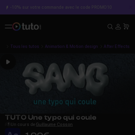
-10% sur votre commande avec le code PROMO10
C
Recher
USE
Pa
Tous les tutos
Animation & Motion design
After Effects
Play
TUTO Une typo qui coule
Un cours de
Guillaume Cosson