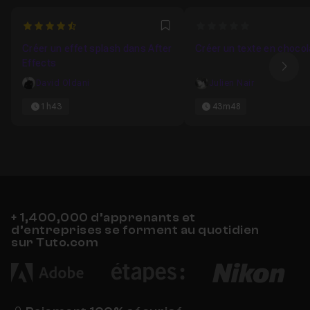
4.5
0
Favori
Créer un effet splash dans After
Créer un texte en chocol
Effects
Ima
David Oldani
Julien Nair
1h43
43m48
+ 1,400,000 d’apprenants et
d’entreprises se forment au quotidien
sur Tuto.com