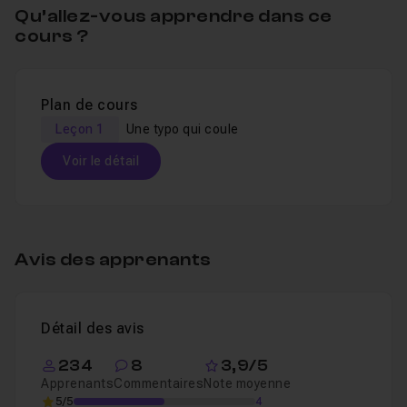
Qu’allez-vous apprendre dans ce
cours ?
Plan de cours
Leçon 1
Une typo qui coule
Voir le détail
Table des matières
Avis des apprenants
Une typo qui coule
21m59
Leçon 1
Détail des avis
234
8
3,9/5
Apprenants
Commentaires
Note moyenne
5/5
4