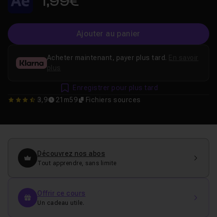
1,99€
Ajouter au panier
Acheter maintenant, payer plus tard.
En savoir
plus
Enregistrer pour plus tard
3,9
21m59
Fichiers sources
3.8571428571429
Découvrez nos abos
Tout apprendre, sans limite
Offrir ce cours
Un cadeau utile.