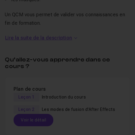
Un QCM vous permet de valider vos connaissances en
fin de formation.
Une section Entraide est disponible pour toutes vos
Lire la suite de la description
questions et vos demandes de tutoriels.
Pour en apprendre plus sur After Effects, découvrez la
formation sur les bases de l'animation
.
Qu’allez-vous apprendre dans ce
cours ?
Plan de cours
Leçon 1
Introduction du cours
Leçon 2
Les modes de fusion d'After Effects
Voir le détail