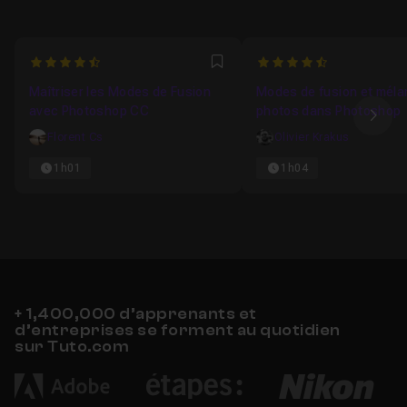
4.4
4.8333333333333
Favori
Maîtriser les Modes de Fusion
Modes de fusion et méla
avec Photoshop CC
photos dans Photoshop
Ima
Florent Cs
Olivier Krakus
1h01
1h04
+ 1,400,000 d’apprenants et
d’entreprises se forment au quotidien
sur Tuto.com