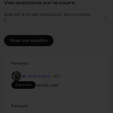
Table des matières
Vos questions sur le cours
Quel est le niveau requis pour suivre ce tuto
Introduction du cours
51s
Voir
?
Leçon 1
Les modes de fusion d'After Effects
07m07
Leçon 2
Poser une question
Formateur
Olivier Krakus
4,7
S'abonner
Voir ses cours
Prérequis