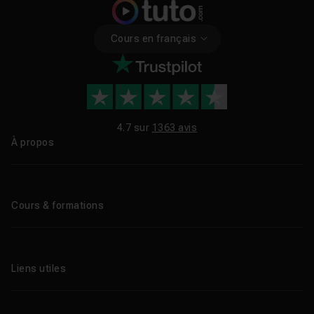
Cours en français
4.7 sur
1363 avis
À propos
Qui sommes-nous ?
Le blog
Cours & formations
Tous les tutos
Formations éligibles CPF
Liens utiles
Formations certifiantes
Formations IA
Entreprises