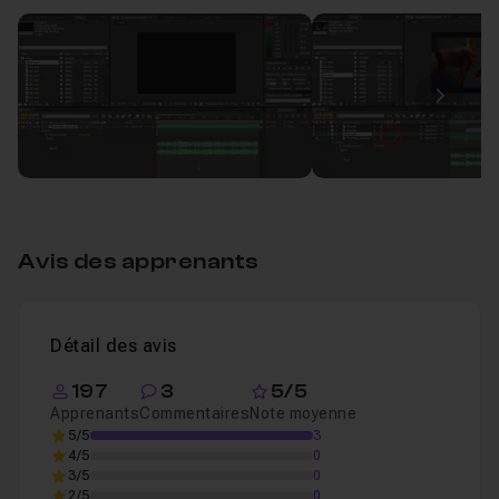
Audio et video
21m18
Leçon 1
Image
Avis des apprenants
Détail des avis
197
3
5/5
Apprenants
Commentaires
Note moyenne
5/5
3
4/5
0
3/5
0
2/5
0