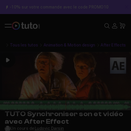
-10% sur votre commande avec le code PROMO10
C
Recher
USE
Pa
Tous les tutos
Animation & Motion design
After Effects
Play
TUTO Synchroniser son et vidéo
avec After Effect
Un cours de
Ludovic Darsin