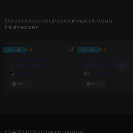
Ces autres cours pourraient vous
intéresser
5
4.9230769230769
Gratuit
Gratuit
Favori
Animer un niveau audio
Gratuit : 10 Secrets pour
automatiquement
travailler Plus Vite sur Af
Ima
Effects
Gilles Pfeiffer
Kevin Mendiboure
26m21
06m17
+ 1,400,000 d’apprenants et