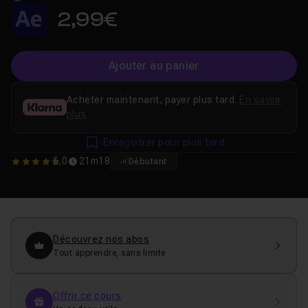
2,99€
Ajouter au panier
Acheter maintenant, payer plus tard.
En savoir
plus
Enregistrer pour plus tard
5,0
21m18
Débutant
5
Découvrez nos abos
Tout apprendre, sans limite
Offrir ce cours