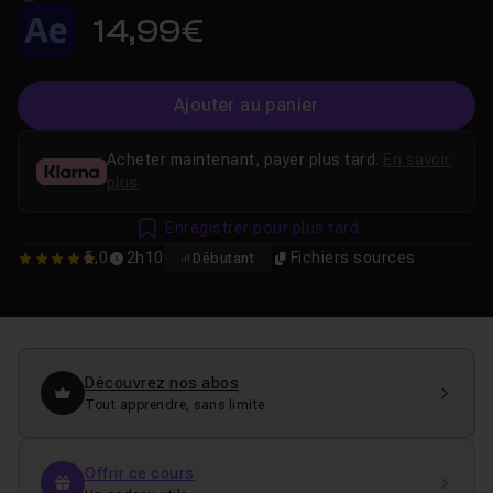
14,99€
Ajouter au panier
Acheter maintenant, payer plus tard.
En savoir
plus
Enregistrer pour plus tard
5,0
2h10
Fichiers sources
Débutant
5
Découvrez nos abos
Tout apprendre, sans limite
Offrir ce cours