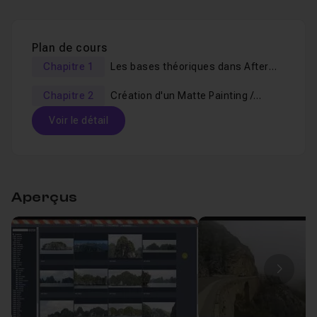
Une fois le
tuto
terminé vous pourrez à votre tour
reprendre ces techniques pour les adapter à vos
Plan de cours
propres rushs. Je reste à votre entière disposition si
Chapitre 1
Les bases théoriques dans After
vous avez des questions et/ou si vous rencontrez des
Effects
difficultés avec ce cours, dans le salon d’entraide.
Chapitre 2
Création d'un Matte Painting /
Compositing
Voir le détail
Table des matières
Aperçus
Chapitre 1 : Les bases théoriques dans After Effects
Leçon 1
La perspective Linéaire
Voir
Image
Leçon 2
La perspective Atmosphérique
Voir
Leçon 3