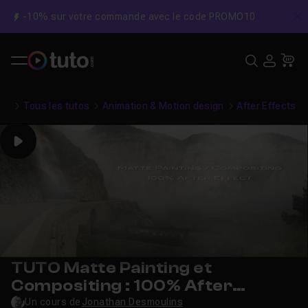
-10% sur votre commande avec le code PROMO10
C
Recher
USE
Pa
Tous les tutos
Animation & Motion design
After Effects
Play
TUTO Matte Painting et
Compositing : 100% After
Effects
Un cours de
Jonathan Desmoulins