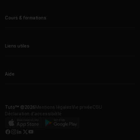
Qui sommes-nous ?
Le blog
Cours & formations
Tous les tutos
Formations éligibles CPF
Liens utiles
Formations certifiantes
Formations IA
Entreprises
Tutos gratuits
Abonnement Tuto.com
Aide
Promos
Centres de formation
Proposer un cours
Aide en ligne
Améliorations & Nouveautés
Nous contacter
Télécharger nos apps
Tuto™ ©2026
Mentions légales
Vie privée
CGU
Déclaration d’accessibilité