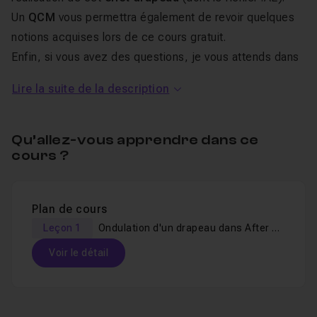
Un
QCM
vous permettra également de revoir quelques
notions acquises lors de ce cours gratuit.
Enfin, si vous avez des questions, je vous attends dans
le
salon d'entraide
du tutoriel !
Lire la suite de la description
Bonne animation de drapeau !
Qu’allez-vous apprendre dans ce
cours ?
Plan de cours
Leçon 1
Ondulation d'un drapeau dans After Effects !
Voir le détail
Table des matières