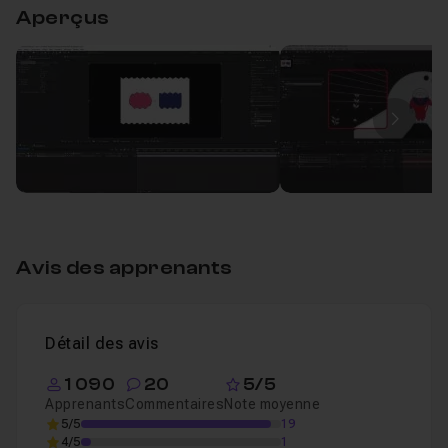
Aperçus
Ondulation d'un drapeau dans After Effects !
Leçon 1
Image
Avis des apprenants
Détail des avis
1 090
20
5/5
Apprenants
Commentaires
Note moyenne
5/5
19
4/5
1