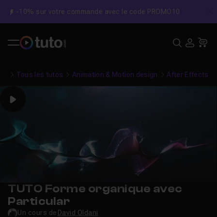
-10% sur votre commande avec le code PROMO10
C
Recher
USE
Pa
Tous les tutos
Animation & Motion design
After Effects
Play
TUTO Forme organique avec
Particular
Un cours de
David Oldani