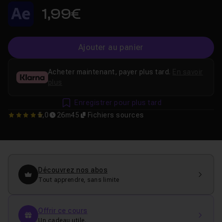
1,99€
Ajouter au panier
Acheter maintenant, payer plus tard.
En savoir
plus
Enregistrer pour plus tard
5,0
26m45
Fichiers sources
5
Découvrez nos abos
Tout apprendre, sans limite
Offrir ce cours
Un cadeau utile.