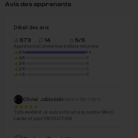
Avis des apprenants
Détail des avis
573
14
5/5
Apprenants
Commentaires
Note moyenne
5/5
14
4/5
0
3/5
0
2/5
0
1/5
0
Olivier Jablonski
Publié le 25/11/2013
5
Tuto exellent Je suis enfin un vrai zombie Merci
Lands of past PRODUCTION