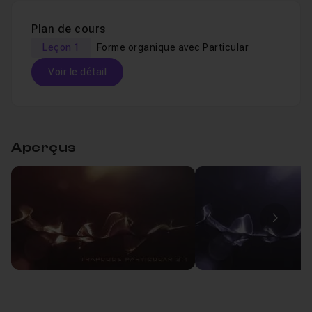
Plan de cours
Leçon 1
Forme organique avec Particular
Voir le détail
Table des matières
Aperçus
Forme organique avec Particular
26m45
Leçon 1
Image