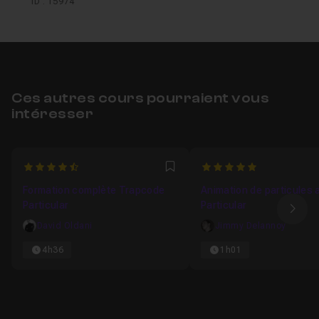
ID : 15974
Ces autres cours pourraient vous
intéresser
4.6129032258065
5
Favori
Formation complète Trapcode
Animation de particules 
Particular
Particular
Ima
David Oldani
Jimmy Delannoy
4h36
1h01