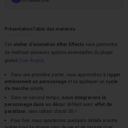
Un cadeau utile.
Présentation
Table des matières
Cet
atelier d'animation After Effects
vous permettra
de maîtriser plusieurs options essentielles du plugin
gratuit
Duik Ángela
.
Dans une première partie, vous apprendrez à
rigger
entièrement un personnage
et lui appliquer un
cycle
de marche
simple.
Dans un second temps,
nous intégrerons le
personnage dans un déco
r défilant avec
effet de
parallaxe
, sans utiliser d'outil 3D !
Pour finir, nous ajouterons quelques détails à notre
scène pour lui donner plus de vie et de texture (ciel,