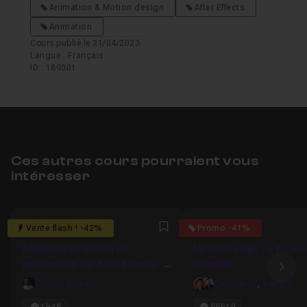
Animation & Motion design
After Effects
Animation
Cours publié le 21/04/2023
Langue : Français
ID : 189301
Ces autres cours pourraient vous
intéresser
4.9444444444444
4.746835443038
Vente flash ! -42%
Promo -41%
Favori
Animation en boucle de
Motion Design : la format
personnage sur After Effects -
complète
Ima
Le balancier
Thierry Serveau
Damien G.
,
Kévin B.