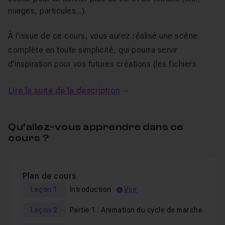
nuages, particules...).
À l’issue de ce cours, vous aurez réalisé une scène
complète en toute simplicité, qui pourra servir
d'inspiration pour vos futures créations (les fichiers
sources sont fournis).
Lire la suite de la description
Je reste disponible dans le
salon d'entraide
pour
répondre à vos éventuelles questions sur ce cours.
Qu’allez-vous apprendre dans ce
cours ?
Plan de cours
Leçon 1
Introduction
Voir
Leçon 2
Partie 1 : Animation du cycle de marche