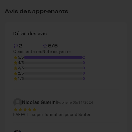
Avis des apprenants
Partie 3 : Animation du décor (parallaxe)
10
Leçon 4
Partie 4 : Ciel étoilé et détails supplémentaires
Détail des avis
Leçon 5
2
5/5
Commentaires
Note moyenne
5/5
2
4/5
0
3/5
0
2/5
0
1/5
0
Nicolas Guerini
Publié le 05/11/2024
5
PARFAIT, super formation pour débuter.