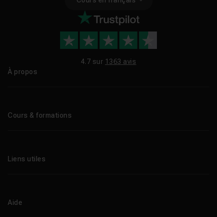
4.7 sur
1363 avis
À propos
Qui sommes-nous ?
Le blog
Cours & formations
Tous les tutos
Formations éligibles CPF
Liens utiles
Formations certifiantes
Formations IA
Entreprises
Tutos gratuits
Abonnement Tuto.com
Aide
Promos
Centres de formation