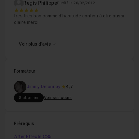
Regis Philippe
effet, il n'est pas nécessaire d'avoir cet effet pour
Publié le 20/02/2012
5
reproduire l'ensemble de l'animation de ce tutoriel.
tres tres bon comme d'habitude continu à etre aussi
Ma formation s'adresse aux débutants comme aux
claire merci
confirmés. Si vous avez des questions sur cette
formation , n'hésitez pas à me les
poser
. Je vous
Voir plus d'avis
souhaite à toutes et à tous une excellente journée!
Formateur
Jimmy Delannoy
4,7
S'abonner
Voir ses cours
Prérequis
After Effects CS5