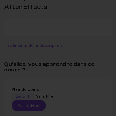
After Effects :
Lire la suite de la description
YouTube
This service is not activated.
Qu’allez-vous apprendre dans ce
cours ?
Autoriser
Plan de cours
Leçon 1
Sans titre
Voir le détail