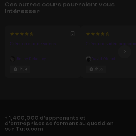
Ces autres cours pourraient vous
intéresser
4.8
4.9473684210526
Favori
Créer un mur de vidéos
Créer une vidéo promotio
Ima
Jimmy Delannoy
David Oldani
1h04
3h55
+ 1,400,000 d’apprenants et
d’entreprises se forment au quotidien
sur Tuto.com