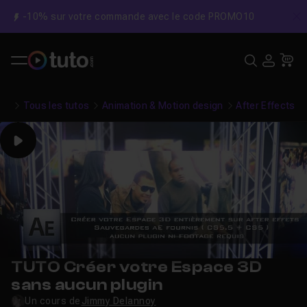
-10% sur votre commande avec le code PROMO10
C
Recher
USE
Pa
Tous les tutos
Animation & Motion design
After Effects
Play
TUTO Créer votre Espace 3D
sans aucun plugin
Un cours de
Jimmy Delannoy