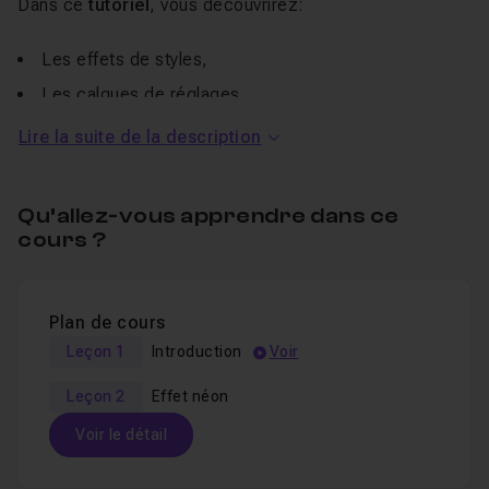
Dans ce
tutoriel
, vous découvrirez:
Les effets de styles,
Les calques de réglages,
Les options de
fusion
,
Lire la suite de la description
Les calques,
Qu’allez-vous apprendre dans ce
Un salon
Entraide
est à votre disposition pour toutes
cours ?
questions.
Un
QCM
vous permet de valider vos connaissances en
fin de formation.
Plan de cours
Pour en apprendre plus sur le Affinity Photo,
Leçon 1
Introduction
Voir
découvrez
la formation complète sur la retouche photo
.
Leçon 2
Effet néon
Voir le détail