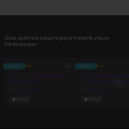
Ces autres cours pourraient vous
intéresser
4.8918918918919
4.8333333333333
Gratuit
Gratuit
Favori
Créer un effet de Néon dans
Création d'un néon sur u
Photoshop CC
tatouage avec Photosho
Ima
Olivier Krakus
Olivier Krakus
10m33
09m29