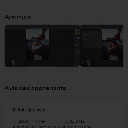
Table des matières
Aperçus
Introduction
01m18
Leçon 1
Voir
Effet néon
13m08
Image
Leçon 2
Avis des apprenants
Détail des avis
490
9
4,7/5
Apprenants
Commentaires
Note moyenne