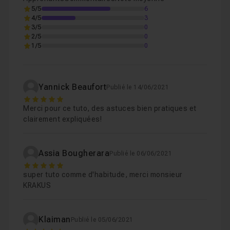
5/5
6
4/5
3
3/5
0
2/5
0
1/5
0
Yannick Beaufort
Publié le 14/06/2021
5
Merci pour ce tuto, des astuces bien pratiques et
clairement expliquées!
Assia Bougherara
Publié le 06/06/2021
5
super tuto comme d'habitude, merci monsieur
KRAKUS
Klaiman
Publié le 05/06/2021