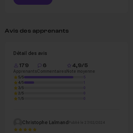
Table des matières
Avis des apprenants
Présentation
02m55
Leçon 1
Voir
Détail des avis
Les préparatifs
03m14
Leçon 2
179
6
4,9/5
Apprenants
Commentaires
Note moyenne
5/5
5
4/5
1
Création du PDF
09m13
Leçon 3
3/5
0
2/5
0
1/5
0
Christophe Lalmand
Publié le 27/02/2024
5