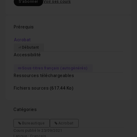
S'abonner
Voir ses cours
Prérequis
Acrobat
Débutant
Accessibilité
Sous-titres français (autogénérés)
Ressources téléchargeables
Fichiers sources
(617.44 Ko)
Catégories
Bureautique
Acrobat
Cours publié le 23/09/2021
Langue : Français