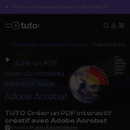
-10% sur votre commande avec le code PROMO10
C
Recher
USE
Pa
Tous les tutos
Bureautique
Acrobat
Créer un PDF intera
Play
TUTO Créer un PDF interactif
créatif avec Adobe Acrobat
Un cours de
Jean-Raphaël Belajew