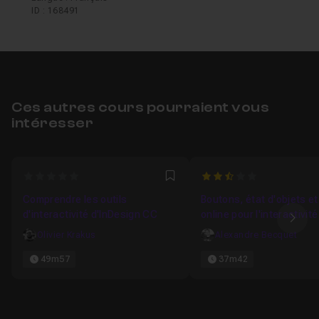
ID : 168491
Ces autres cours pourraient vous
intéresser
0
2.2
Favori
Comprendre les outils
Boutons, état d'objets et
d'interactivité d'InDesign CC
online pour l'interactivité
Ima
Olivier Krakus
Alexandre Becquet
49m57
37m42