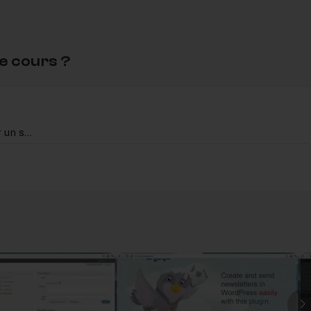
e cours ?
Mettre en place une Newsletter sur un site WordPress
 un site WordPress
29m26