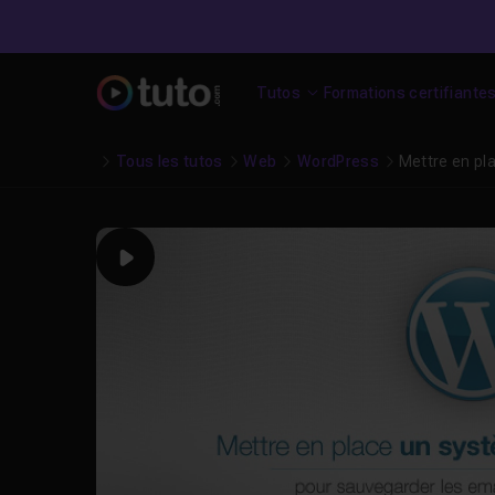
Tutos
Formations certifiante
Tous les tutos
Web
WordPress
Mettre en pl
Play