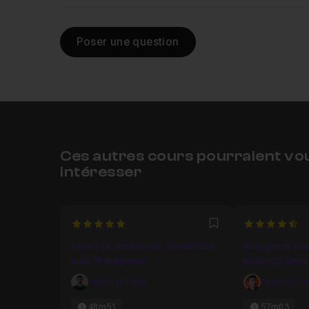
Poser une question
Ces autres cours pourraient vo
intéresser
5
4.4
Favori
Créez un modèle de newsletter
Bien gérer vo
pour Wordpress
mailings dan
Mailjet
Vivien Urtiaga
Damien Gal
48m51
57m03