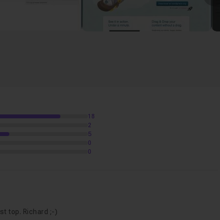
I
18
2
5
0
0
t top. Richard ;-)