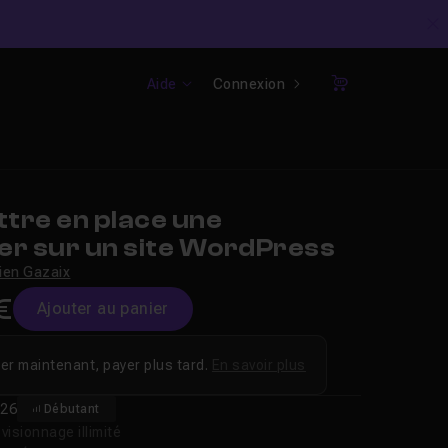
C
Aide
Connexion
Panier
tre en place une
er sur un site WordPress
ien Gazaix
€
Ajouter au panier
er maintenant, payer plus tard.
En savoir plus
26
Débutant
isionnage illimité