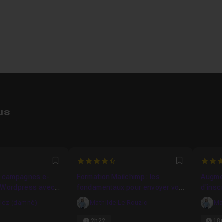
us
4.4285714285714
4.642
Favori
Favori
s campagnes e-
Formation Mailchimp : les
Augme
s Wordpress avec
fondamentaux pour envoyer vos
d'insc
premiers emailings
lez (damné)
Mathilde Le Rouzic
Ma
2h22
18