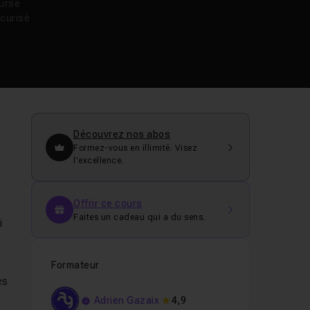
oursé
curisé
Découvrez nos abos
Formez-vous en illimité. Visez
l’excellence.
Offrir ce cours
Faites un cadeau qui a du sens.
i
Formateur
es
Adrien Gazaix
4,9