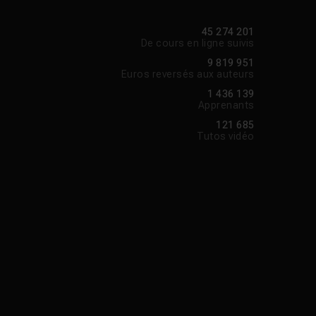
45 274 201
De cours en ligne suivis
9 819 951
Euros reversés aux auteurs
1 436 139
Apprenants
121 685
Tutos vidéo