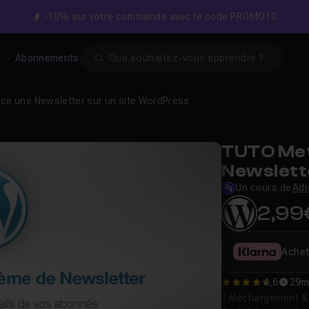
-10% sur votre commande avec le code PROMO10
Search
s
Abonnements
ace une Newsletter sur un site WordPress
TUTO Met
Newslett
Un cours de
Adr
2,99
Achet
4,6
29m
4.5714285714286
Téléchargement & v