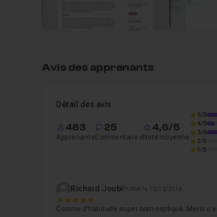
Avis des apprenants
Détail des avis
5/5
4/5
483
25
4,6/5
3/5
Apprenants
Commentaires
Note moyenne
2/5
1/5
Richard Joubi
Publié le 15/12/2016
5
Comme d'habitude super bien expliqué. Merci c'es