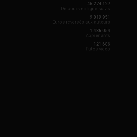
45 274 127
De cours en ligne suivis
9 819 951
Euros reversés aux auteurs
1 436 054
Apprenants
121 686
Tutos vidéo