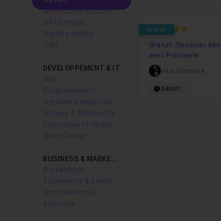
Animation & Motion design
UX/UI design
5
Gratuit
Digital painting
CAO
Gratuit : Dessiner de
avec Procreate
DÉVELOPPEMENT & IT
Irina Cumpana
Web
34m01
Programmation
Système d'exploitation
Serveur & Administration Systèmes
Domotique et Objets Connectés
Game Design
BUSINESS & MARKETING
Bureautique
Ecommerce & Emarketing
Droit Numérique
Business