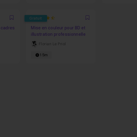
4.7602339181287
Gratuit
Favori
Favori
s cadres
Mise en couleur pour BD et
illustration professionnelle
Florian Le Priol
15m