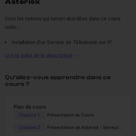
Asterisk
Voici les notions qui seront abordées dans ce cours
vidéo :
Installation d'un Serveur de Téléphonie sur IP.
Configuration des Clients de Téléphonie sur IP (PC et
Lire la suite de la description
MacOS).
Configuration de Téléphones sur IP.
Qu’allez-vous apprendre dans ce
Tests du Plan de Numérotation.
cours ?
Configuration et Tests de la Messagerie Vocale.
Configuration et Tests du Standard Téléphonique.
Plan de cours
Les systèmes d'exploitation utilisés sont au format ISO
Chapitre 1
Présentation du Cours
mais vous pouvez utiliser des CD/DVD d'installation. Des
Chapitre 2
Présentation de Asterisk - Serveur
versions de
Windows
et des logiciels sont disponibles
de Téléphonie sur IP