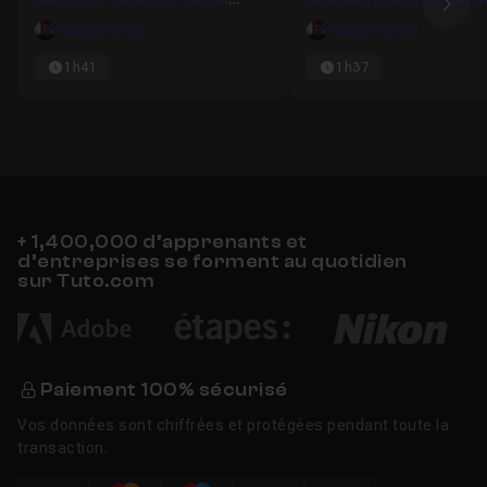
Ima
Serveur Dédié sous VMware
Serveur
Fabrice David
Fabrice David
ESXi (Online.net ou OVH)
1h41
1h37
+ 1,400,000 d’apprenants et
d’entreprises se forment au quotidien
sur Tuto.com
Paiement 100% sécurisé
Vos données sont chiffrées et protégées pendant toute la
transaction.