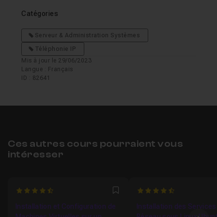
Catégories
Serveur & Administration Systèmes
Téléphonie IP
Mis à jour le 29/06/2023
Langue : Français
ID : 82641
Ces autres cours pourraient vous
intéresser
4.875
4.5
Favori
Installation et Configuration de
Installation des Services
Machines Virtuelles sur un
Réseau sous Linux Ubun