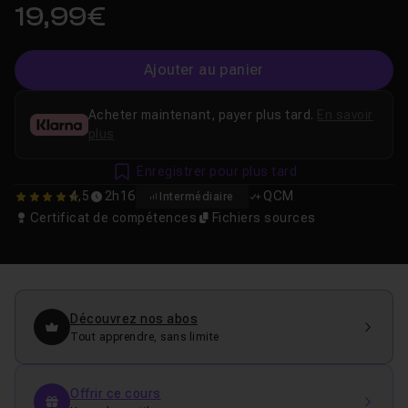
19,99€
Ajouter au panier
Acheter maintenant, payer plus tard.
En savoir
plus
Enregistrer pour plus tard
4,5
2h16
QCM
Intermédiaire
4.5454545454545
Certificat de compétences
Fichiers sources
Découvrez nos abos
Tout apprendre, sans limite
Offrir ce cours