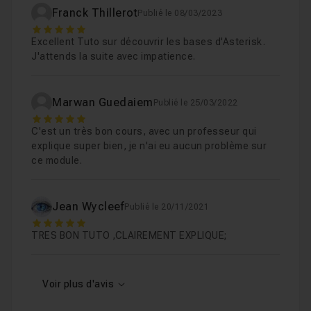
Je reste disponible dans le salon d'entraide pour
Chapitre 8 : Tests du Plan de Numérotation
16m19
Franck Thillerot
Publié le 08/03/2023
répondre à vos questions !
5
Excellent Tuto sur découvrir les bases d'Asterisk.
Chapitre 9 : Configuration et Tests de la Messagerie
J'attends la suite avec impatience.
Chapitre 10 : Configuration du Standard Téléphoniq
Marwan Guedaiem
Publié le 25/03/2022
5
C'est un très bon cours, avec un professeur qui
Chapitre 11 : Conclusion
01m47
explique super bien, je n'ai eu aucun problème sur
ce module.
Jean Wycleef
Publié le 20/11/2021
5
TRES BON TUTO ,CLAIREMENT EXPLIQUE;
Voir plus d'avis