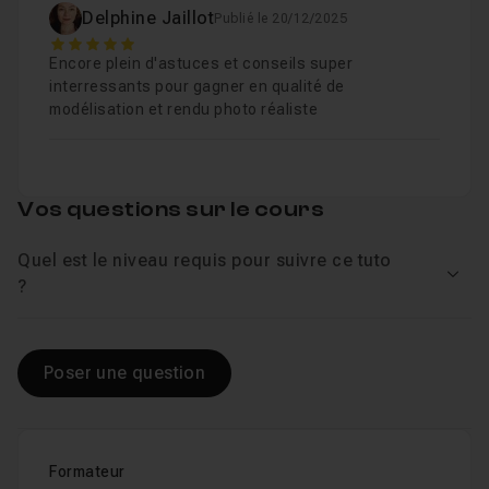
Delphine Jaillot
Publié le 20/12/2025
5
Encore plein d'astuces et conseils super
Finalisation export Enscape et IA
09m02
Leçon 9
interressants pour gagner en qualité de
modélisation et rendu photo réaliste
Vos questions sur le cours
Quel est le niveau requis pour suivre ce tuto
Voir
?
Poser une question
Formateur