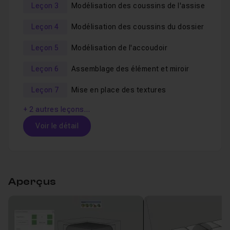
Leçon 3
Modélisation des coussins de l'assise
Pourquoi suivre ce tuto ?
Leçon 4
Modélisation des coussins du dossier
Leçon 5
Modélisation de l'accoudoir
💡
Maîtrisez enfin les formes organiques
sur
SketchUp
Leçon 6
Assemblage des élément et miroir
💡
Boostez vos compétences en modélisation 3D
Leçon 7
Mise en place des textures
💡
Créez des modèles uniques
, au lieu de vous
+ 2 autres leçons…
contenter de la 3D Warehouse
💡
Améliorez vos rendus
pour impressionner vos
Voir le détail
clients ou enrichir votre portfolio
Table des matières
Pour qui est cette formation ?
Aperçus
Introduction
03m45
Leçon 1
✅ Designers d’espace, architectes d’intérieur
Voir
✅ Modélisateurs 3D voulant créer du mobilier
personnalisé