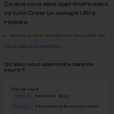
Ce que vous allez apprendre dans
ce tuto Créer un canapé Ultra
réaliste
Importer et utiliser les références d’un modèle réel
Utiliser l’extension
Bevel
pour créer des formes
Lire la suite de la description
arrondies (gratuite 15 jours !)
Créer une texture seamless avec
Photopea
,
Qu’allez-vous apprendre dans ce
l’alternative gratuite à Photoshop
cours ?
Intégrer votre modèle dans
Enscape
pour un rendu
ultra-réaliste
Optimiser l’éclairage et la mise en scène comme un
Plan de cours
vrai photographe
Leçon 1
Introduction
Voir
Améliorer le réalisme grâce à l’
IA
!
Leçon 2
Présentation de Bevel et importation des visuels de référence