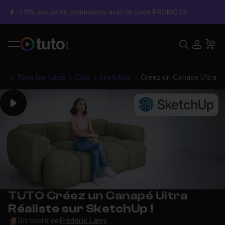
-10% sur votre commande avec le code PROMO10
C
Recher
USE
Pa
Tous les tutos
CAO
SketchUp
Créez un Canapé Ultra Ré
Play
TUTO Créez un Canapé Ultra
Réaliste sur SketchUp !
Un cours de
Frédéric Lamy