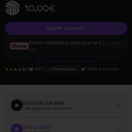
10,00€
Ajouter au panier
Acheter maintenant, payer plus tard.
En savoir
plus
Enregistrer pour plus tard
5,0
1h07
Fichiers sources
Intermédiaire
5
Découvrez nos abos
Tout apprendre, sans limite
Offrir ce cours