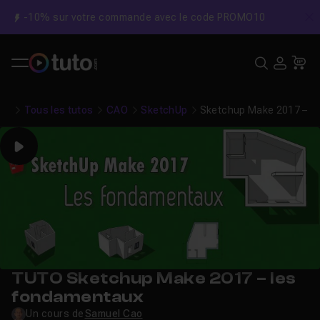
-10% sur votre commande avec le code PROMO10
C
Recher
USE
Pa
Tous les tutos
CAO
SketchUp
Sketchup Make 2017 – l
Play
TUTO Sketchup Make 2017 – les
fondamentaux
Un cours de
Samuel Cao