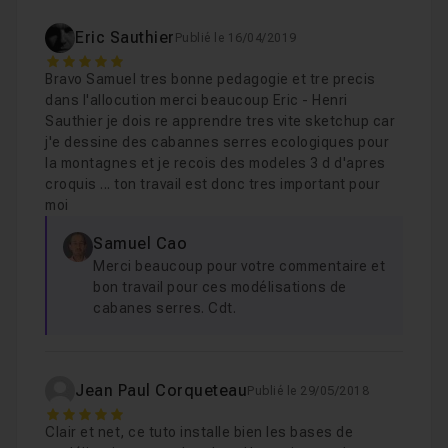
Eric Sauthier
Publié le 16/04/2019
Chapitre 6 : Groupes et composants
27m25
5
Bravo Samuel tres bonne pedagogie et tre precis
dans l'allocution merci beaucoup Eric - Henri
Chapitre 7 : L'aspet graphique
17m20
Sauthier je dois re apprendre tres vite sketchup car
j'e dessine des cabannes serres ecologiques pour
la montagnes et je recois des modeles 3 d d'apres
croquis ... ton travail est donc tres important pour
Chapitre 8 : Organiser le modèle
17m38
moi
Samuel Cao
Chapitre 9 : Créer une vue en plan et imprimer à l'éch
Merci beaucoup pour votre commentaire et
bon travail pour ces modélisations de
cabanes serres. Cdt.
Chapitre 10 : Mise en application
22m38
Chapitre 11 : Conclusion
17s
Jean Paul Corqueteau
Publié le 29/05/2018
5
Clair et net, ce tuto installe bien les bases de