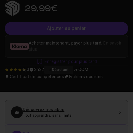
29,99€
Ajouter au panier
Acheter maintenant, payer plus tard.
En savoir
plus
Enregistrer pour plus tard
5,0
3h32
QCM
Débutant
5
Certificat de compétences
Fichiers sources
Découvrez nos abos
Tout apprendre, sans limite