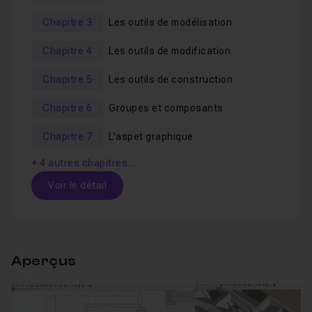
modélisation avec Sketchup.
Chapitre 3
Les outils de modélisation
A la fin de cette formation,
vous serez à même de
Chapitre 4
Les outils de modification
modéliser vos propres projets
et de concevoir de
manière rationnelle et structurée vos modèles avec
Chapitre 5
Les outils de construction
Sketchup.
Chapitre 6
Groupes et composants
Un salon d'entraide est à votre disposition.
Chapitre 7
L'aspet graphique
Un QCM est fourni pour tester vos connaissances
+ 4 autres chapitres…
Sketchup.
Voir le détail
Les fichiers de travail sont également fournis.
Table des matières
Bonne formation !
Aperçus
Chapitre 1 : Introduction
24m20