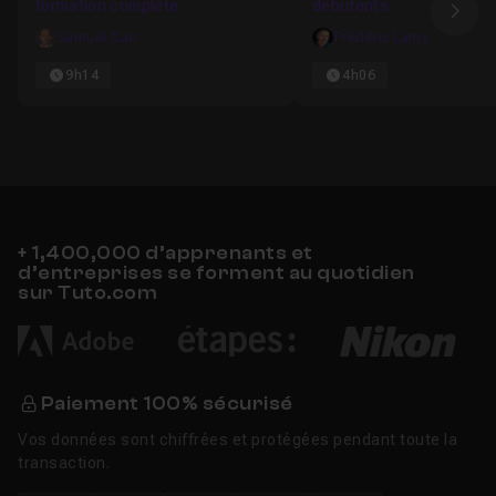
formation complète
débutants
Ima
Samuel Cao
Frédéric Lamy
9h14
4h06
+ 1,400,000 d’apprenants et
d’entreprises se forment au quotidien
sur Tuto.com
Paiement 100% sécurisé
Vos données sont chiffrées et protégées pendant toute la
transaction.