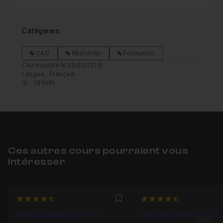
Catégories
CAO
SketchUp
Formation
Cours publié le 25/05/2018
Langue : Français
ID : 105991
Ces autres cours pourraient vous
intéresser
4.5
4.6923076923077
Favori
Sketchup Make 2017 - La
SketchUp Make 2017 pou