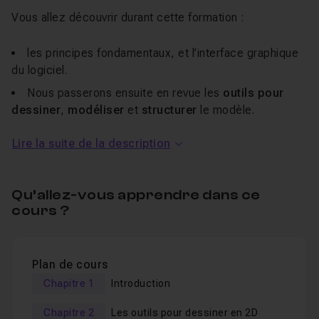
Vous allez découvrir durant cette formation :
les principes fondamentaux, et l’interface graphique
du logiciel.
Nous passerons ensuite en revue les
outils pour
dessiner
,
modéliser
et
structurer
le modèle.
Ensuite, nous verrons comment créer et utiliser les
Lire la suite de la description
groupes puis les composants pour
développer nos
propres bibliothèques
.
Nous aborderons avec soin les notions visuelles du
Qu’allez-vous apprendre dans ce
dessin avec l’utilisation des textures et des styles.
cours ?
Puis, vous apprendrez à
créer des vues en plan
pour imprimer à l’échelle.
Plan de cours
Des
exercices
vous permettront de
mettre en
Chapitre 1
Introduction
pratique vos connaissances
tout au long de la
formation et ainsi découvrir diverses méthodologies de
Chapitre 2
Les outils pour dessiner en 2D