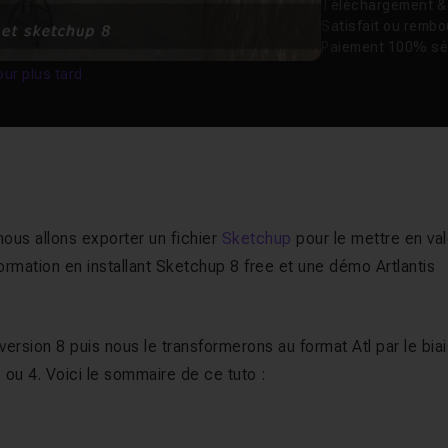
Téléchargement & v
Satisfait ou remb
Paiement 100% sé
our plus tard
nous allons exporter un fichier
Sketchup
pour le mettre en va
formation en installant Sketchup 8 free et une démo Artlantis
ersion 8 puis nous le transformerons au format Atl par le bia
 ou 4. Voici le sommaire de ce tuto :