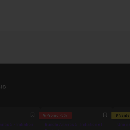
us
4.6
5
Promo -5%
Vente
Favori
Favori
ntis 5 - Initiation
Bundle Arlantis 5 : Initiation et
Une sa