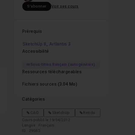
S'abonner
Voir ses cours
Prérequis
,
SketchUp 8
Artlantis 3
Accessibilité
Sous-titres français (autogénérés)
Ressources téléchargeables
Fichiers sources
(3.04 Mo)
Catégories
CAO
SketchUp
Rendu
Cours publié le 19/04/2012
Langue : Français
ID : 29063