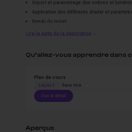
Import et parametrage des ombres et lumières 
Application des différents shader et parametra
Rendu du projet.
Lire la suite de la description
Liens pour le pluggin d'exportation :
Le pluggin skp8 to atl4
Qu’allez-vous apprendre dans c
Pour la
version 3 d'artlantis
Plan de cours
Leçon 1
Sans titre
Voir le détail
Table des matières
Aperçus