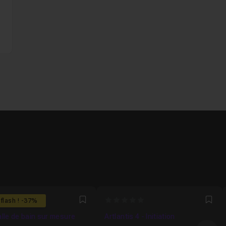
0
 flash ! -37%
Favori
Fav
lle de bain sur mesure
Artlantis 4 - Initiation