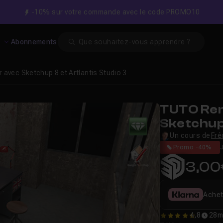
-10% sur votre commande avec le code PROMO10
Search
s
Abonnements
r avec Sketchup 8 et Artlantis Studio 3
TUTO Ren
Sketchup 
Un cours de
Fré
Promo -40%
3,00
Achet
4,8
28m
4.8333333333333