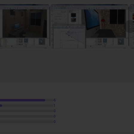
I
6
1
0
0
0