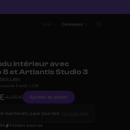
C
Aide
Connexion
Panier
du intérieur avec
8 et Artlantis Studio 3
déric Lamy
Jusqu'au 9 août, 12:00
€
4,99€
Ajouter au panier
er maintenant, payer plus tard.
En savoir plus
06
Fichiers sources