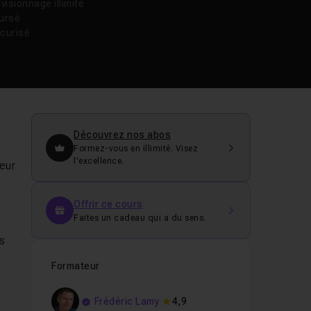
isionnage illimité
oursé
curisé
Découvrez nos abos
Formez-vous en illimité. Visez
l’excellence.
leur
Offrir ce cours
Faites un cadeau qui a du sens.
is
Formateur
Frédéric Lamy
4,9