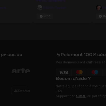
Perfectionnement
ssier
Frédéric Tessier
Fr
5h03
2h
eprises se
Paiement 100% séc
Vos données sont chiffrées et 
Besoin d’aide ?
Notre équipe répond à vos ques
16h.
Support par
e-mail
ou par télé