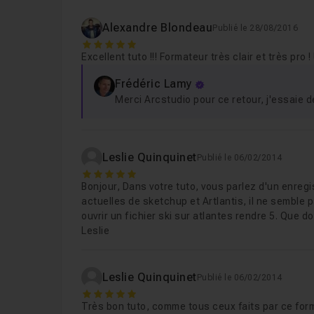
Alexandre Blondeau
Publié le 28/08/2016
5
Excellent tuto !!! Formateur très clair et très pro !
Frédéric Lamy
Merci Arcstudio pour ce retour, j'essaie d
Leslie Quinquinet
Publié le 06/02/2014
5
Bonjour, Dans votre tuto, vous parlez d'un enre
actuelles de sketchup et Artlantis, il ne semble p
ouvrir un fichier ski sur atlantes rendre 5. Que d
Leslie
Leslie Quinquinet
Publié le 06/02/2014
5
Très bon tuto, comme tous ceux faits par ce form