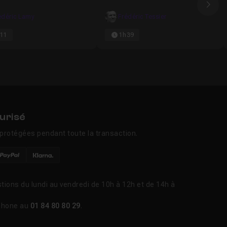
Ima
édéric Lamy
Frédéric Tessier
11
1h39
urisé
protégées pendant toute la transaction.
tions du lundi au vendredi de 10h à 12h et de 14h à
phone au
01 84 80 80 29
.