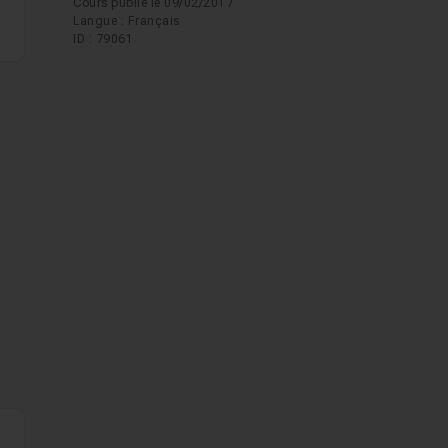
Cours publié le 09/02/2017
Langue : Français
ID : 79061