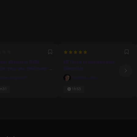
5
Favori
Fav
tion SketchUp 2026 :
60 Trucs et Astuces pour
ser plus vite, méthodes et
SketchUp
Ima
rcis de pro
athe Anglionin
Frédéric Lamy
m31
1h53