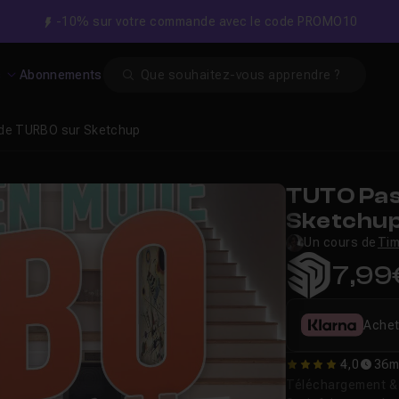
-10% sur votre commande avec le code PROMO10
Search
s
Abonnements
de TURBO sur Sketchup
TUTO Pas
Sketchu
Un cours de
Tim
7,99
Achet
4,0
36m
4
Téléchargement & v