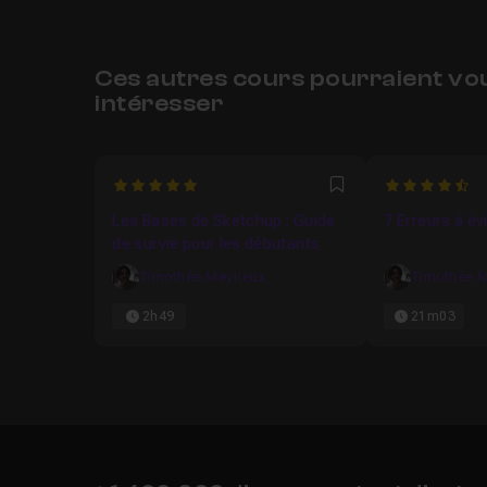
Ces autres cours pourraient vo
intéresser
5
4.75
Favori
Les Bases de Sketchup : Guide
7 Erreurs à év
de survie pour les débutants
Timothée Meyrieux
Timothée M
2h49
21m03