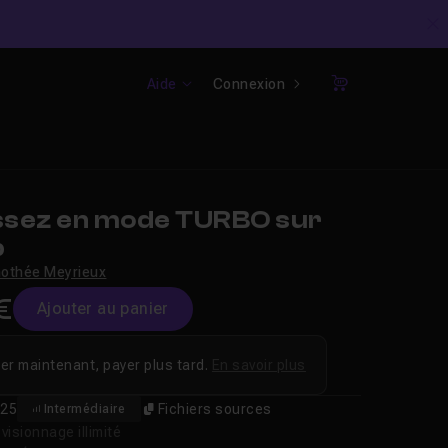
C
Aide
Connexion
Panier
sez en mode TURBO sur
p
othée Meyrieux
€
Ajouter au panier
er maintenant, payer plus tard.
En savoir plus
25
Fichiers sources
Intermédiaire
isionnage illimité