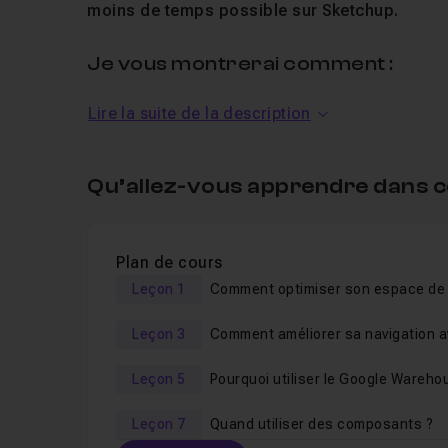
moins de temps possible sur Sketchup.
Je vous montrerai comment :
Lire la suite de la description
Optimiser votre espace de travail.
Optimiser votre barre d'outils.
Utiliser les raccourcis clavier à votre avantage
Qu’allez-vous apprendre dans c
Améliorer votre navigation.
Comment utiliser le GoogleWarehouse pour ne
Plan de cours
Utiliser les extensions pour gagner du temps.
Leçon 1
Utiliser les composants.
Leçon 3
Alléger votre projet et éviter le lag.
Leçon 5
Pourquoi utiliser le Google Wareho
Mon objectif : vous faire gagner du temps !
Al
Leçon 7
Quand utiliser des composants ?