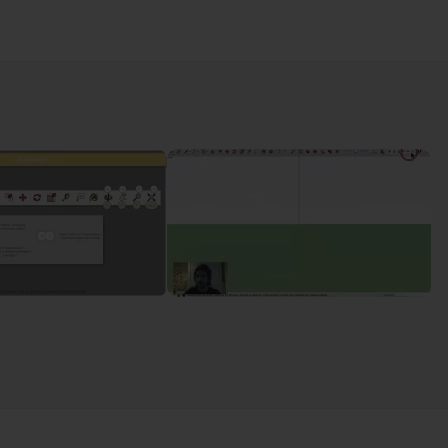
avail ?
06m52
 ?
02m51
c les raccourcis claviers ?
02m09
 la construction ?
03m07
se ?
03m44