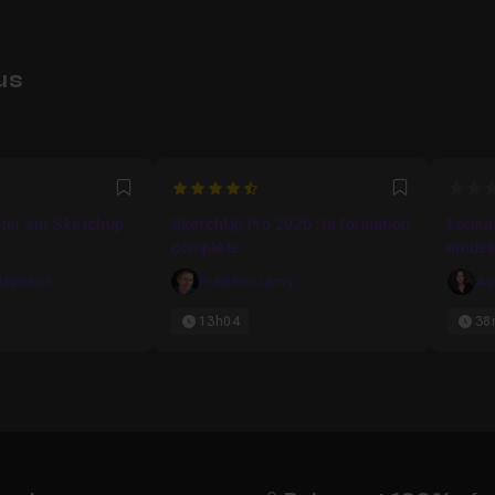
us
4.9183673469388
0
Favori
Favori
iter sur Sketchup
SketchUp Pro 2020 : la formation
Forma
complète
modéli
raccou
eyrieux
Frédéric Lamy
Ag
13h04
38