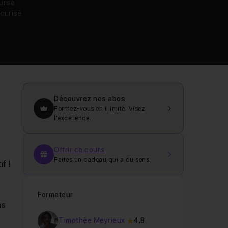
oursé
curisé
Découvrez nos abos
Formez-vous en illimité. Visez
l’excellence.
Offrir ce cours
Faites un cadeau qui a du sens.
f !
Formateur
as
Timothée Meyrieux
4,8