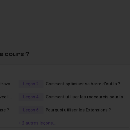
.
e cours ?
 pas tout modéliser.
Comment optimiser son espace de travail ?
Leçon 2
Comment optimiser sa barre d'outils ?
Comment améliorer sa navigation avec les raccourcis claviers ?
Leçon 4
Comment utiliser les raccourcis pour la construction ?
use ?
Leçon 6
Pourquoi utiliser les Extensions ?
ors vous êtes prêt à passer en mode Turbo ?
+ 2 autres leçons…