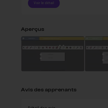
Voir le détail
Table des matières
Aperçus
Leçon 1
Comment optimiser son espace de tr
Leçon 2
Comment optimiser sa barre d'outils
Leçon 3
Comment améliorer sa navigation ave
Leçon 4
Comment utiliser les raccourcis pour
Avis des apprenants
Leçon 5
Pourquoi utiliser le Google Warehou