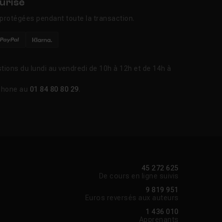
urisé
protégées pendant toute la transaction.
tions du lundi au vendredi de 10h à 12h et de 14h à
phone au
01 84 80 80 29
.
45 272 625
De cours en ligne suivis
9 819 951
Euros reversés aux auteurs
1 436 010
Apprenants