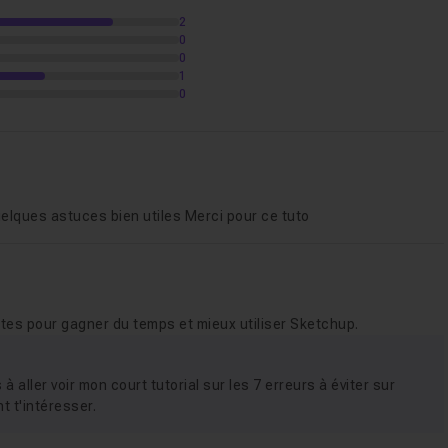
2
0
03m57
0
1
0
02m26
04m22
uelques astuces bien utiles Merci pour ce tuto
auvegarde ?
06m57
ntes pour gagner du temps et mieux utiliser Sketchup.
 aller voir mon court tutorial sur les 7 erreurs à éviter sur
t t'intéresser.