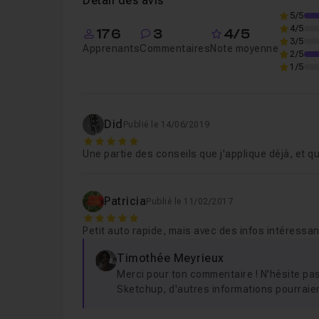
Détail des avis
5/5
4/5
176
3
4/5
Leçon 6
Pourquoi utiliser les Extensions ?
3/5
Apprenants
Commentaires
Note moyenne
2/5
1/5
Leçon 7
Quand utiliser des composants ?
Did
Publié le 14/06/2019
Leçon 8
Pourquoi travailler proprement ?
5
Une partie des conseils que j'applique déjà, et q
Leçon 9
Comment éviter les problèmes de s
Patricia
Publié le 11/02/2017
5
Petit auto rapide, mais avec des infos intéressa
Timothée Meyrieux
Merci pour ton commentaire ! N'hésite pas à
Sketchup, d'autres informations pourraien