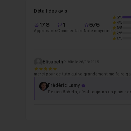
Détail des avis
Leçon 2
Présentation du fichier de travail
5/5
4/5
178
1
5/5
3/5
Apprenants
Commentaire
Note moyenne
2/5
Leçon 3
Export DWG : coupes, facades, plan
1/5
Leçon 4
Export du DWG pour importation da
Elisabeth
Publié le 26/09/2015
5
merci pour ce tuto qui va grandement me faire g
Frédéric Lamy
De rien Babeth, c'est toujours un plaisir 