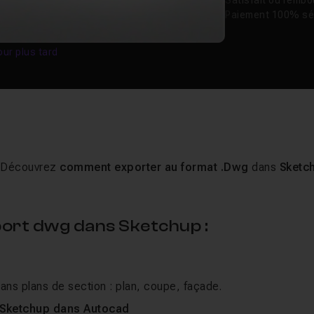
Satisfait ou remb
Paiement 100% sé
our plus tard
. Découvrez
comment exporter au format .Dwg
dans
Sketc
ort dwg dans Sketchup :
ans plans de section : plan, coupe, façade.
d Sketchup dans Autocad