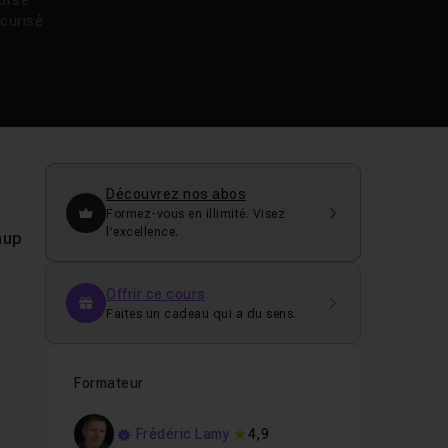
oursé
curisé
Découvrez nos abos
Formez-vous en illimité. Visez
l’excellence.
hup
Offrir ce cours
Faites un cadeau qui a du sens.
Formateur
Frédéric Lamy
4,9