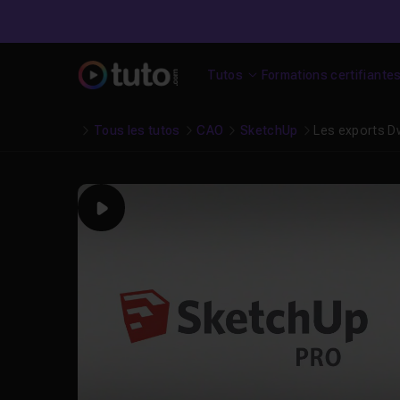
Tutos
Formations certifiante
Tous les tutos
CAO
SketchUp
Les exports 
Play