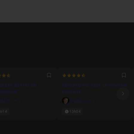
5454545455
4.9183673469388
Favori
Fav
llez en 3D et en 2D
SketchUp Pro 2020 : la formation
tanément
complète
Ima
édéric Lamy
Frédéric Lamy
m14
13h04