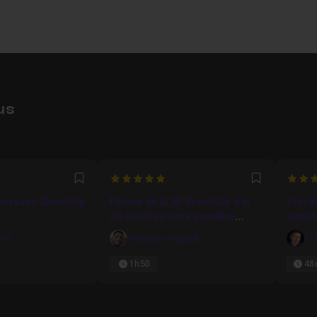
us
0392
5
4.954
Favori
Favori
lan avec SketchUp
Passer de la 3D SketchUp à la
Travai
2D et créez votre première
simul
planche LayOut
amy
Mansour Negadi
Fr
1h50
48