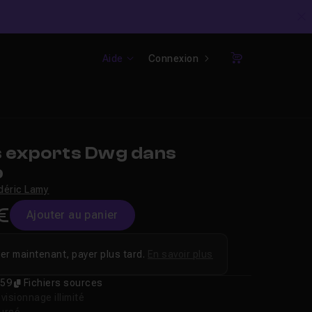
C
Aide
Connexion
Panier
 exports Dwg dans
p
déric Lamy
€
Ajouter au panier
er maintenant, payer plus tard.
En savoir plus
59
Fichiers sources
isionnage illimité