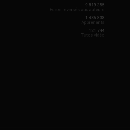
9 819 355
Euros reversés aux auteurs
1 435 838
Apprenants
121 744
Tutos vidéo