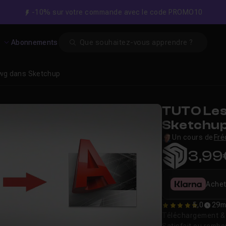
-10% sur votre commande avec le code PROMO10
Search
s
Abonnements
Dwg dans Sketchup
TUTO Les
Sketchu
Un cours de
Fré
3,99
Achet
5,0
29m
5
Téléchargement & v