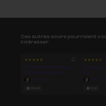
Ces autres cours pourraient vo
intéresser
5
4.862745098
Favori
Comment convertir un fichier
Dessiner un p
.DWG pour SketchUp Free
Pro
Frédéric Lamy
Frédéric L
22m49
2h38