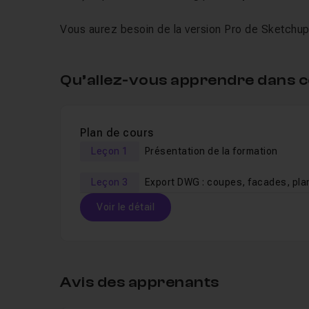
Vous aurez besoin de la version Pro de Sketchup po
Qu’allez-vous apprendre dans c
Plan de cours
Leçon 1
Présentation de la formation
Leçon 3
Export DWG : coupes, facades, pla
Voir le détail
Table des matières
Avis des apprenants
Leçon 1
Présentation de la formation
01m