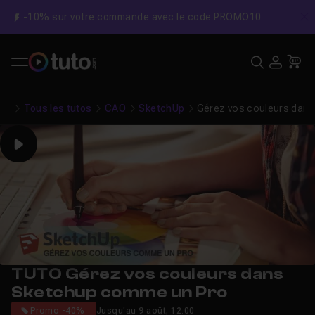
-10% sur votre commande avec le code PROMO10
C
Recher
USE
Pa
Tous les tutos
CAO
SketchUp
Gérez vos couleurs dan
Play
TUTO Gérez vos couleurs dans
Sketchup comme un Pro
Promo -40%
Jusqu'au 9 août, 12:00