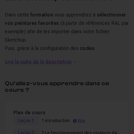
Dans cette
formation
vous apprendrez à
sélectionner
vos peintures favorites
(à partir de références RAL par
exemple) afin de les importer dans votre fichier
Sketchup.
Puis, grâce à la configuration des
codes
couleurs
, vous apprendrez à stocker et
enregistrer
Lire la suite de la description
votre propre nuancier pro
.
Donc, que vous soyez décorateur, architecte,
Qu’allez-vous apprendre dans ce
scénographe, menuisier ou particulier et que vous avez
cours ?
un projet utilisant des revêtements muraux vendus chez
des fabricants (Tollens, Dulux Valentine...), n'hésitez pas
Plan de cours
à suivre cette formation ! Je reste disponible dans le
Leçon 1
1 introduction
Voir
salon d'entraide pour répondre à vos éventuelles
questions.
Leçon 2
2 Le fonctionnement des couleurs dans SketchUp