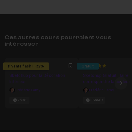
Ces autres cours pourraient vous
intéresser
4.9090909090909
5
Vente flash ! -32%
Gratuit
Favori
Sketchup pour la Décoration
Sketchup Gratuit : faire
Intérieur
correspondre la couleur
Ima
Frédéric Lamy
Frédéric Lamy
7h36
05m49