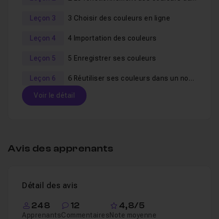
Leçon 3
3 Choisir des couleurs en ligne
Leçon 4
4 Importation des couleurs
Leçon 5
5 Enregistrer ses couleurs
Leçon 6
6 Réutiliser ses couleurs dans un nouveau fichier
Voir le détail
Table des matières
Avis des apprenants
1 introduction
01m57
Leçon 1
Voir
Détail des avis
2 Le fonctionnement des couleurs dans Sketc
Leçon 2
248
12
4,8/5
Apprenants
Commentaires
Note moyenne