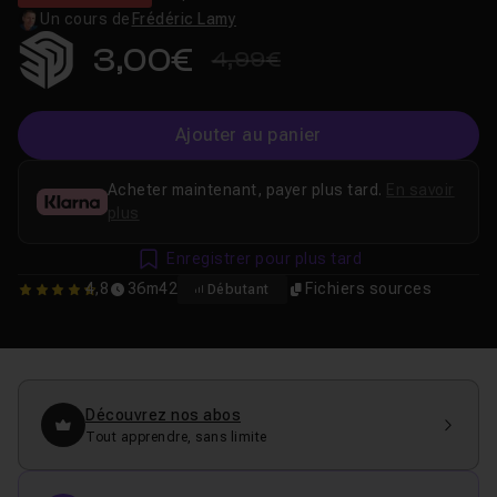
Un cours de
Frédéric Lamy
3,00€
4,99€
Ajouter au panier
Acheter maintenant, payer plus tard.
En savoir
plus
Enregistrer pour plus tard
4,8
36m42
Fichiers sources
Débutant
4.75
Découvrez nos abos
Tout apprendre, sans limite