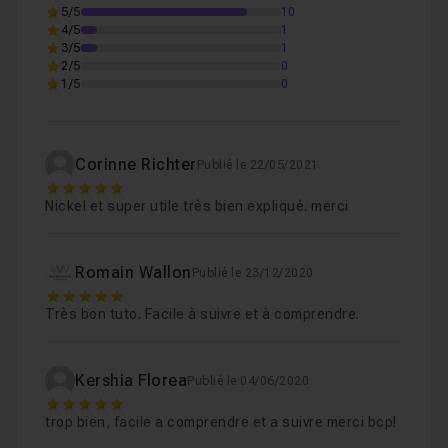
5/5
10
4/5
1
3 Choisir des couleurs en ligne
08m16
Leçon 3
3/5
1
2/5
0
1/5
0
4 Importation des couleurs
08m30
Leçon 4
Corinne Richter
Publié le 22/05/2021
5 Enregistrer ses couleurs
10m10
Leçon 5
5
Nickel et super utile très bien expliqué. merci
6 Réutiliser ses couleurs dans un nouveau fich
Leçon 6
Romain Wallon
Publié le 23/12/2020
5
Très bon tuto. Facile à suivre et à comprendre.
Kershia Florea
Publié le 04/06/2020
5
trop bien, facile a comprendre et a suivre merci bcp!