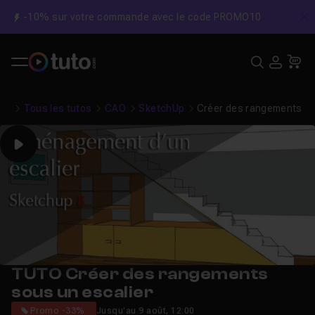
-10% sur votre commande avec le code PROMO10
C
Recher
USE
Pa
Tous les tutos
CAO
SketchUp
Créer des rangements so
Play
TUTO Créer des rangements
sous un escalier
Promo -33%
Jusqu'au 9 août, 12:00