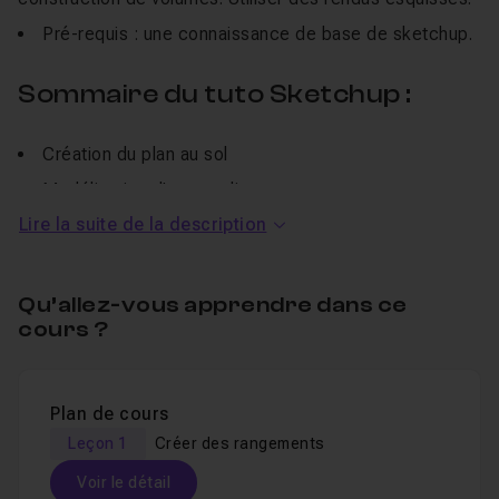
Pré-requis : une connaissance de base de sketchup.
Sommaire du tuto Sketchup :
Création du plan au sol
Modélisation d'un escalier
Lire la suite de la description
Création d'un meuble de rangement sur mesure
(travail en plan avec guides)
Utilisation des styles pour un rendu esquissé.
Qu’allez-vous apprendre dans ce
cours ?
Plan de cours
Leçon 1
Créer des rangements
Voir le détail