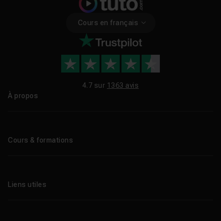
Cours en français
4.7 sur
1363 avis
À propos
Qui sommes-nous ?
Le blog
Cours & formations
Tous les tutos
Formations éligibles CPF
Liens utiles
Formations certifiantes
Formations IA
Entreprises
Tutos gratuits
Abonnement Tuto.com