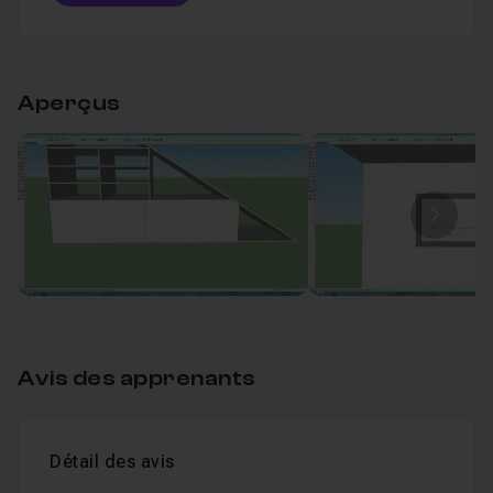
Table des matières
Aperçus
Créer des rangements
42m12
Leçon 1
Image
Avis des apprenants
Détail des avis