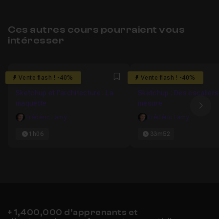
Ces autres cours pourraient vous
intéresser
5
4.75
Vente flash ! -40%
Vente flash ! -40%
Favori
Sketchup et l'architecture : La
Sketchup : Des escaliers
maquette
mesure
Ima
Frédéric Lamy
Frédéric Lamy
1h06
33m52
+ 1,400,000 d’apprenants et