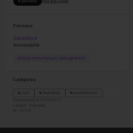
S'abonner
Voir ses cours
Prérequis
SketchUp 8
Accessibilité
Sous-titres français (autogénérés)
Catégories
CAO
SketchUp
Modélisation
Cours publié le 27/10/2012
Langue : Français
ID : 37175