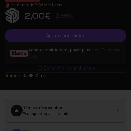
Un cours de
Frédéric Lamy
2,00€
2,99€
Ajouter au panier
Acheter maintenant, payer plus tard.
En savoir
plus
Enregistrer pour plus tard
3,0
42m12
3
Découvrez nos abos
Tout apprendre, sans limite