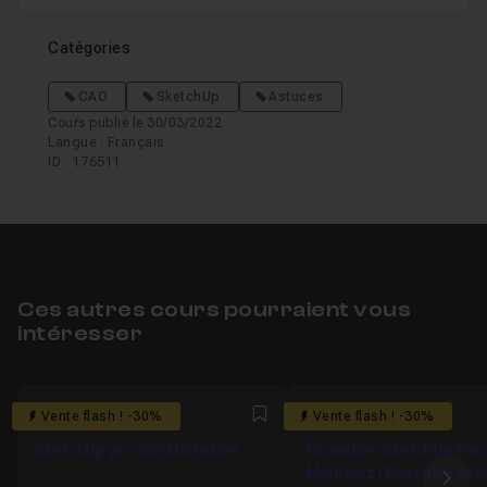
Catégories
CAO
SketchUp
Astuces
Cours publié le 30/03/2022
Langue : Français
ID : 176511
Ces autres cours pourraient vous
intéresser
5
4.7777777777778
Vente flash ! -30%
Vente flash ! -30%
Favori
SketchUp pro 2022 Initiation
Formation SketchUp Pro 
Maîtrisez l'Essentiel et