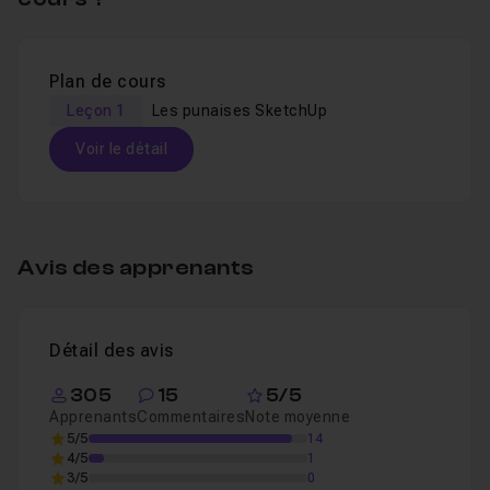
Plan de cours
Leçon 1
Les punaises SketchUp
Voir le détail
Table des matières
Avis des apprenants
Les punaises SketchUp
05m26
Leçon 1
Détail des avis
305
15
5/5
Apprenants
Commentaires
Note moyenne
5/5
14
4/5
1
3/5
0