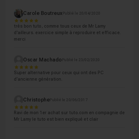
Leçon 8
Carole Boutreux
Publié le 20/04/2020
5
9 Test de rendu
10m31
Leçon 9
très bon tuto, comme tous ceux de Mr Lamy
d'ailleurs. exercice simple à reproduire et efficace.
merci
10 finalisation
02m21
Leçon 10
Oscar Machado
Publié le 23/02/2020
5
Super alternative pour ceux qui ont des PC
d’ancienne génération.
Christophe
Publié le 20/06/2017
5
Ravi de mon 1er achat sur tuto.com en compagnie de
Mr Lamy le tuto est bien expliqué et clair