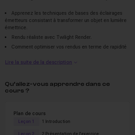
Apprenez les techniques de bases des éclairages
émetteurs consistant à transformer un objet en lumière
émettrice.
Rendu réaliste avec Twilight Render.
Comment optimiser vos rendus en terme de rapidité
en utilisant une astuce très pratique.
Lire la suite de la description
Une connaissance de base de Sketchup et de Twilight
Render est conseillée pour suivre cette formation.
Qu’allez-vous apprendre dans ce
Bonne formation.
cours ?
Plan de cours
Leçon 1
1 Introduction
Leçon 2
2 Présentation de l'exercice