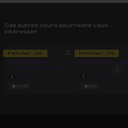
Ces autres cours pourraient vous
intéresser
5
4.8
Vente flash ! -40%
Vente flash ! -32%
Favori
Créez des luminaires
Twilight Render : les bas
réutilisables dans vos projets
Ima
Frédéric Lamy
Frédéric Lamy
51m58
2h50