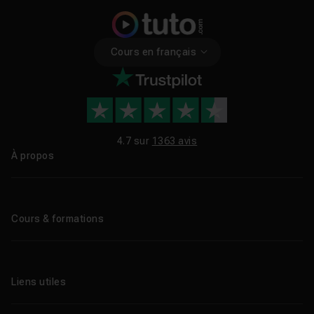
Cours en français
4.7 sur
1363 avis
À propos
Qui sommes-nous ?
Le blog
Cours & formations
Tous les tutos
Formations éligibles CPF
Liens utiles
Formations certifiantes
Formations IA
Entreprises