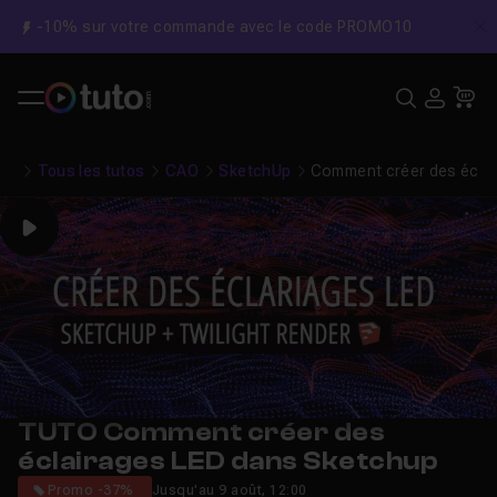
-10% sur votre commande avec le code PROMO10
C
Recher
USE
Pa
Tous les tutos
CAO
SketchUp
Comment créer des écla
Play
TUTO Comment créer des
éclairages LED dans Sketchup
Promo -37%
Jusqu'au 9 août, 12:00