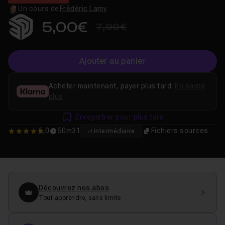
Un cours de
Frédéric Lamy
5,00€
7,99€
Ajouter au panier
Acheter maintenant, payer plus tard.
En savoir
plus
Enregistrer pour plus tard
5,0
50m31
Fichiers sources
Intermédiaire
5
Découvrez nos abos
Tout apprendre, sans limite