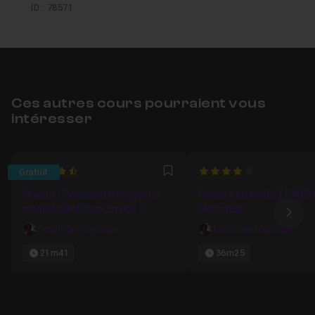
ID : 78571
Ces autres cours pourraient vous
intéresser
4.8333333333333
4
Gratuit
Favori
Gratuit : Comment corriger un
Passez en mode TURBO 
modèle Sketchup erroné ?
Sketchup
Ima
Timothée Meyrieux
Timothée Meyrieux
21m41
36m25