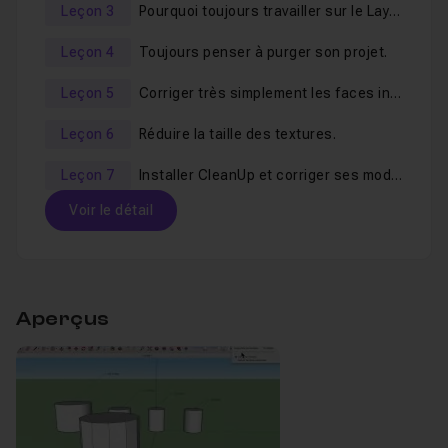
prenant le temps de vous
montrer la méthode qui
Leçon 3
Pourquoi toujours travailler sur le Layer0.
vous fera gagner du temps
.
Leçon 4
Toujours penser à purger son projet.
Leçon 5
Corriger très simplement les faces inversées.
Du manque d’optimisation, au problème de texture en
passant par la mauvaise utilisation des groupes,
je vous
Leçon 6
Réduire la taille des textures.
montrerai les bonnes habitudes à prendre pour
Leçon 7
Installer CleanUp et corriger ses modèles en un clique !
éviter les catastrophes
. Rassurez-vous, ces erreurs
sont
faciles à éviter
et la bonne méthode assimilable en
Voir le détail
un rien de temps !
Table des matières
Aperçus
Optimiser ses constructions en utilisant l'Outil
Leçon 1
Quand utiliser les composants et quand utilise
Leçon 2