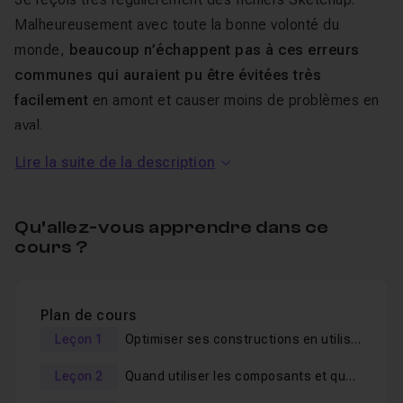
Malheureusement avec toute la bonne volonté du
monde,
beaucoup n’échappent pas à ces erreurs
communes qui auraient pu être évitées très
facilement
en amont et causer moins de problèmes en
aval.
Lire la suite de la description
Ne pas optimiser ses constructions.
Ne pas utiliser de composant.
Qu’allez-vous apprendre dans ce
Ne pas travailler que sur le calque zéro.
cours ?
Ne pas purger son projet.
Inverser les faces.
Utiliser de trop grosses textures.
Plan de cours
Leçon 1
Optimiser ses constructions en utilisant l'Outil adoucir les arêtes
Ne pas utiliser CleanUp.
Leçon 2
Quand utiliser les composants et quand utiliser les groupes ?
Ces erreurs, je vais les passer au peigne fin
en