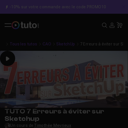
-10% sur votre commande avec le code PROMO10
C
Recher
USE
Pa
Tous les tutos
CAO
SketchUp
7 Erreurs à éviter sur Sk
Play
TUTO 7 Erreurs à éviter sur
Sketchup
Un cours de
Timothée Meyrieux