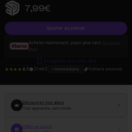
7,99€
Ajouter au panier
Acheter maintenant, payer plus tard.
En savoir
plus
Enregistrer pour plus tard
4,8
21m03
Fichiers sources
Intermédiaire
4.75
Découvrez nos abos
Tout apprendre, sans limite
Offrir ce cours