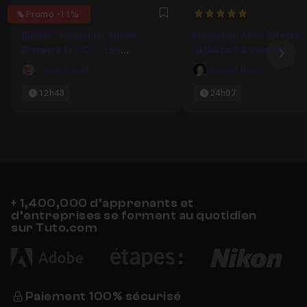
4.8387096774194
5
Promo -11%
Favori
Bundle : Formation Adobe
Formation After Effects
Premiere Pro CC - Les
(débutant à avancé)
Ima
fondamentaux
Pascal Gauch
Laurent Buret
12h48
24h07
+ 1,400,000 d’apprenants et
d’entreprises se forment au quotidien
sur Tuto.com
Paiement 100% sécurisé