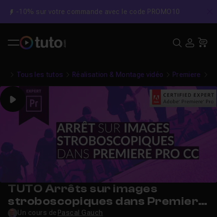
-10% sur votre commande avec le code PROMO10
C
Recher
USE
Pa
Tous les tutos
Réalisation & Montage vidéo
Premiere
Ar
Play
TUTO Arrêts sur images
stroboscopiques dans Premiere
Pro CC
Un cours de
Pascal Gauch