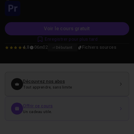
Voir le cours gratuit
Enregistrer pour plus tard
4,8
06m02
Fichiers sources
Débutant
4.84375
Découvrez nos abos
Tout apprendre, sans limite
Offrir ce cours
Un cadeau utile.