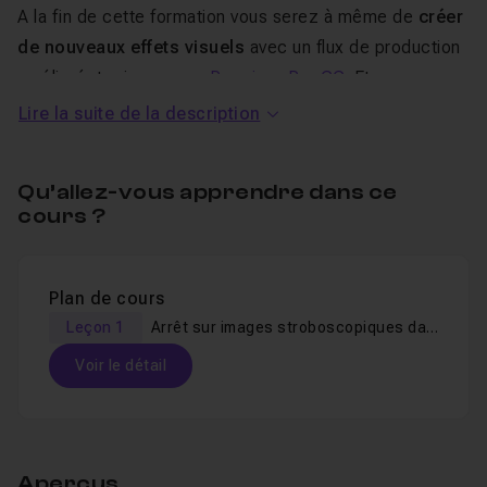
A la fin de cette formation vous serez à même de
créer
de nouveaux effets visuels
avec un flux de production
amélioré, toujours avec
Premiere Pro CC
. Et comme
d’habitude, vous aurez aussi acquis de
nombreux trucs
Lire la suite de la description
et astuces
en plus !
Qu’allez-vous apprendre dans ce
Je suis
Pascal Gauch
, Expert Certifié par Adobe. Je suis
cours ?
réalisateur et formateur sur Premiere Pro,
After Effects
,
Photoshop
,
InDesign
, Lightroom. Je reste disponible
dans le salon d'entraide pour répondre à vos éventuelles
Plan de cours
questions.
Leçon 1
Arrêt sur images stroboscopiques dans Premiere Pro CC
Voir le détail
Bon tuto !
Table des matières
Aperçus