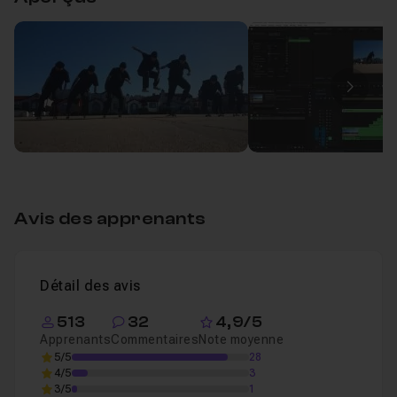
Arrêt sur images stroboscopiques dans Premi
Leçon 1
Image
Avis des apprenants
Détail des avis
513
32
4,9/5
Apprenants
Commentaires
Note moyenne
5/5
28
4/5
3
3/5
1