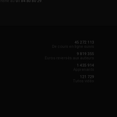
phone au
01 84 80 80 29
.
45 272 113
De cours en ligne suivis
9 819 355
Euros reversés aux auteurs
1 435 914
Apprenants
121 729
Tutos vidéo