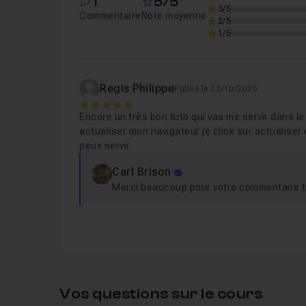
1
5/5
3/5
Terminer la mise en forme du formul
Leçon 9
Commentaire
Note moyenne
2/5
1/5
Ecrire le code HTML du formulaire 
Leçon 10
Superpositionner les formulaires
Leçon 11
Activer les formulaire via le JavaSc
Leçon 12
Regis Philippe
Publié le 22/10/2025
5
Manipuler la hauteur de la Section
Leçon 13
Encore un très bon tuto qui vas me servir dans l
actualiser mon navigateur je click sur actualiser 
Manipuler les H2
Leçon 14
peux servir.
Manipuler les opacités
Leçon 15
Carl Brison
Merci beaucoup pour votre commentaire tr
Chapitre 2 : Partie 2: Vérifier les formulair
Chapitre 3 : Partie 3: Envoyer un Code aléat
Vos questions sur le cours
Chapitre 4 : Partie 4: Gérer le Code de Valid