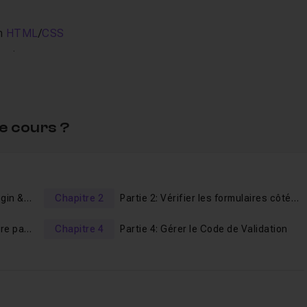
en
HTML
/
CSS
raire
isée
re de sécurité et d’expérience utilisateur
e cours ?
tent :
ement
fullstack
ogin &
Chapitre 2
Partie 2: Vérifier les formulaires côté
on et de validation
Frontend
ire par
Chapitre 4
Partie 4: Gérer le Code de Validation
plicable à des projets professionnels
ur, pour vous permettre de bien comprendre le
fonctionneme
 ce tutoriel est fait pour vous. 🚀