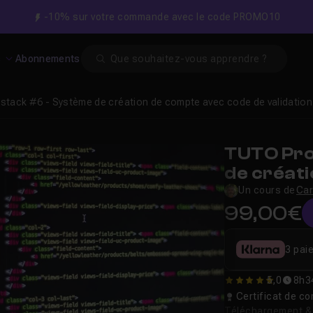
-10% sur votre commande avec le code PROMO10
Search
s
Abonnements
llstack #6 - Système de création de compte avec code de validation
TUTO Pro
de créat
validatio
Un cours de
Car
99,00€
3 pai
5,0
8h3
5
Certificat de 
Téléchargement & v