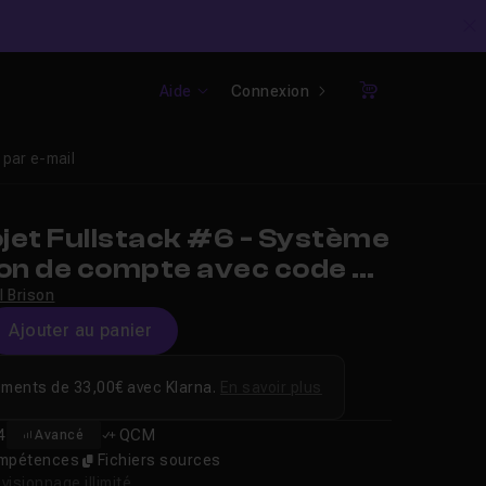
C
Aide
Connexion
Panier
 par e-mail
jet Fullstack #6 - Système
ion de compte avec code de
n par e-mail
l Brison
Ajouter au panier
ements de 33,00€ avec Klarna.
En savoir plus
4
QCM
Avancé
compétences
Fichiers sources
isionnage illimité