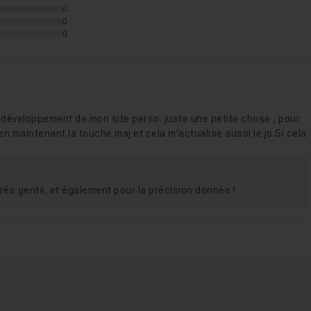
0
aire
0
0
de Create
ript
e développement de mon site perso. juste une petite chose , pour
en maintenant la touche maj et cela m'actualise aussi le js.Si cela
ès gentil, et également pour la précision donnée !
es côté Frontend
1h22
oire par mail
2h09
ation
1h37