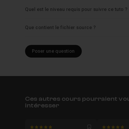
Quel est le niveau requis pour suivre ce tuto ?
Chapitre 5 : Partie 5: Accéder au Compte
1
Que contient le fichier source ?
Poser une question
Ces autres cours pourraient vo
intéresser
5
5