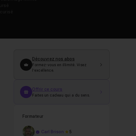
oursé
curisé
Découvrez nos abos
Formez-vous en illimité. Visez
l’excellence.
l
Offrir ce cours
Faites un cadeau qui a du sens.
Formateur
Carl Brison
5