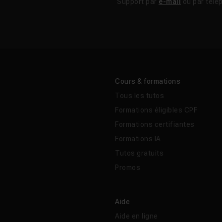
Support par
e-mail
ou par télé
Cours & formations
Tous les tutos
Formations éligibles CPF
Formations certifiantes
Formations IA
Tutos gratuits
Promos
Aide
Aide en ligne