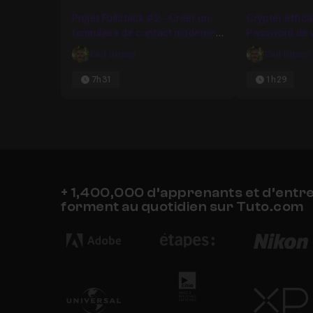
Favori
Projet Fullstack #2 - Créer un
Crypter effic
formulaire de contact moderne
Password de v
complet
base de donn
Carl Brison
Carl Brison
7h31
1h29
+ 1,400,000 d’apprenants et d’entr
forment au quotidien sur Tuto.com