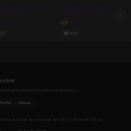
Favori
Fav
 Facile #10/10 : Exercice
Mini FullStack #2: Créer un
ication final
formulaire de contact
Ima
rl Brison
Carl Brison
18
1h45
urisé
protégées pendant toute la transaction.
tions du lundi au vendredi de 10h à 12h et de 14h à