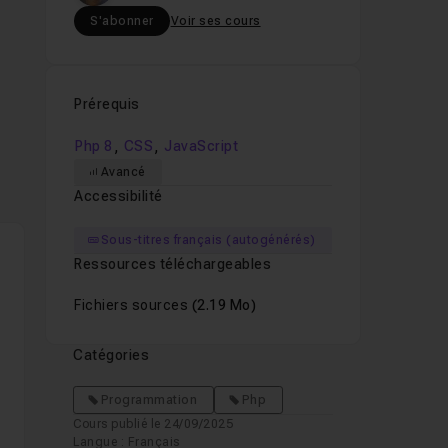
S'abonner
Voir ses cours
Prérequis
,
,
Php 8
CSS
JavaScript
Avancé
Accessibilité
Sous-titres français (autogénérés)
Ressources téléchargeables
Fichiers sources
(2.19 Mo)
Catégories
nt
Programmation
Php
Cours publié le 24/09/2025
Langue : Français