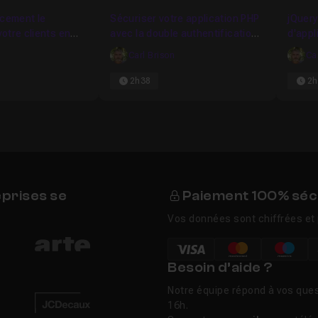
Favori
Favori
acement le
Sécuriser votre application PHP
jQuery
otre clients en
avec la double authentification -
d'appl
ées
2FA
Carl Brison
Ca
2h38
2h
eprises se
Paiement 100% séc
Vos données sont chiffrées et 
Besoin d’aide ?
Notre équipe répond à vos ques
16h.