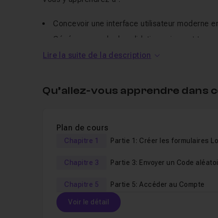
Concevoir une interface utilisateur moderne 
Générer un code de validation unique et tempo
Envoyer ce code par e-mail de manière sécur
Lire la suite de la description
Vérifier le code saisi côté serveur
Mettre en place les bonnes pratiques en matiè
Qu’allez-vous apprendre dans c
Ce tutoriel s’adresse aux développeurs qui souhai
Plan de cours
Approfondir leurs compétences en développ
Chapitre 1
Partie 1: Créer les formulaires L
Comprendre les mécanismes d’
authentificati
Create
Chapitre 3
Partie 3: Envoyer un Code aléato
Travailler sur un
cas concret
, directement ap
mail
Chapitre 5
Partie 5: Accéder au Compte
Chaque étape est expliquée avec clarté et rigue
Voir le détail
complet du système
, du frontend au backend.
Si vous cherchez un projet stimulant et formateur,