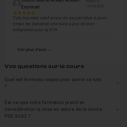
Justin-Marie Ackah Ackah-
Publié le
Enyimah
17/09/2021
5
Tuto top mais sauf erreur de ma part plus à jours
stripe me demande une mise à jour de mon
intégration pour la SCA
Voir plus d'avis
Vos questions sur le cours
Quel est le niveau requis pour suivre ce tuto
Voir
?
Est-ce que votre formation prend en
considération la mise en œuvre de la norme
Voir
PSD SCA2 ?