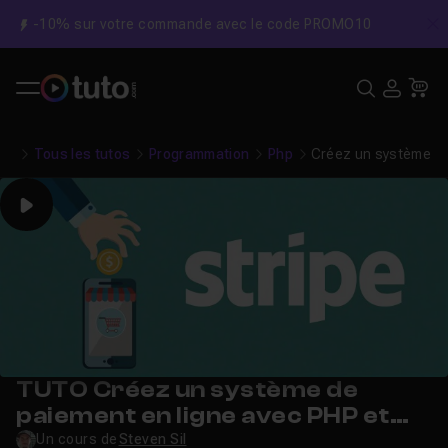
-10% sur votre commande avec le code PROMO10
C
Recher
USE
Pa
Tous les tutos
Programmation
Php
Créez un système de
Play
TUTO Créez un système de
paiement en ligne avec PHP et
Stripe
Un cours de
Steven Sil