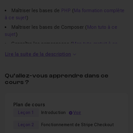
Maîtriser les bases de
PHP
(
Ma formation complète
à ce sujet
)
Maîtriser les bases de Composer (
Mon tuto à ce
sujet
)
Connaître les namespaces (
Mon tuto gratuit à ce
sujet
)
Lire la suite de la description
Qu’allez-vous apprendre dans ce
Dans ce tuto Créez un système de
cours ?
paiement en ligne avec PHP et
Stripe
Plan de cours
Leçon 1
Introduction
Voir
Cette formation
abordera les points suivants
:
Leçon 2
Fonctionnement de Stripe Checkout