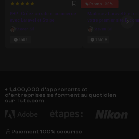
5
5
Promo -30%
Favori
PHP : Créez un site e-commerce
Maîtrisez Laravel 5 et cr
avec Laravel et Stripe
votre premier site E-co
Ima
Steven Sil
Steven Sil
4h08
13h19
+ 1,400,000 d’apprenants et
d’entreprises se forment au quotidien
sur Tuto.com
Paiement 100% sécurisé