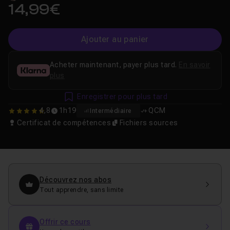
14,99€
Ajouter au panier
Acheter maintenant, payer plus tard.
En savoir
plus
Enregistrer pour plus tard
4,8
1h19
QCM
Intermédiaire
4.7777777777778
Certificat de compétences
Fichiers sources
Découvrez nos abos
Tout apprendre, sans limite
Offrir ce cours