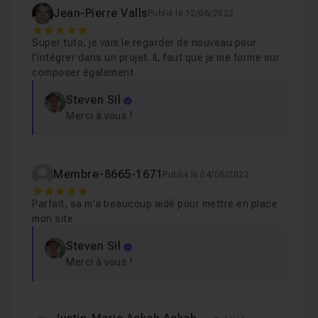
Leçon 8
Jean-Pierre Valls
Publié le 12/08/2022
5
Super tuto, je vais le regarder de nouveau pour
Gérer les messages d'erreur et de validation
Leçon 9
l'intégrer dans un projet. IL faut que je me forme sur
composer également
Récupérer l'adresse e-mail de l'acheteur
0
Steven Sil
Leçon 10
Merci à vous !
Récupérer les adresses de facturation et d'ex
Leçon 11
Membre-8665-1671
Publié le 04/06/2022
5
Conclusion
55s
Leçon 12
Parfait, sa m'a beaucoup aidé pour mettre en place
mon site
Steven Sil
Merci à vous !