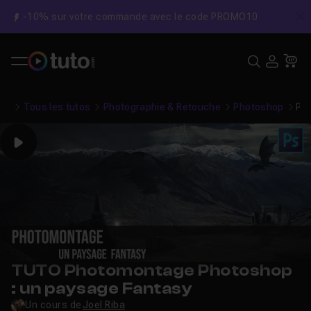
-10% sur votre commande avec le code PROMO10
C
Recher
USE
Pa
Tous les tutos
Photographie & Retouche
Photoshop
Ph
Play
TUTO Photomontage Photoshop
: un paysage Fantasy
Un cours de
Joel Riba