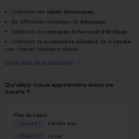
l'utilisation des
objets dynamiques
,
les différentes techniques de
détourage
,
l'utilisation des
masques de fusion et d'écrêtage
,
l'utilisation de la
correction sélective
, de la
courbe
pour changer l'ambiance globale
et les outils les plus utilisés pour
Lire la suite de la description
harmoniser les lumières et la colorimétrie
(principalement l'
exposition
), afin de rendre la scène
crédible.
Qu’allez-vous apprendre dans ce
cours ?
Un QCM vous sera proposé en fin de formation et vous
permettra de valider les connaissances théoriques
acquises pendant la formation.
Plan de cours
Chapitre 1
L'arrière-plan
Bon tuto !
Chapitre 2
Le ciel