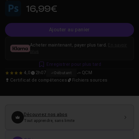
16,99€
Ajouter au panier
Acheter maintenant, payer plus tard.
En savoir
plus
Enregistrer pour plus tard
4,0
2h07
QCM
Débutant
4
Certificat de compétences
Fichiers sources
Découvrez nos abos
Tout apprendre, sans limite