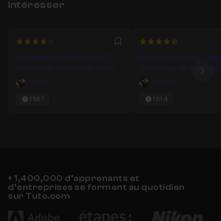
intéresser
4
4.6666666666667
Favori
Photomontage Photoshop CC :
Photomontage Photoshop
un paysage de science-fiction
un paysage de science f
Ima
désertique
Joel Riba
Joel Riba
1h07
1h14
+ 1,400,000 d’apprenants et
d’entreprises se forment au quotidien
sur Tuto.com