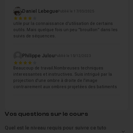
Daniel Lebegue
Publié le 17/03/2025
Chapitre 6 : Les ruines
17m33
4
utile pur la connaissance d'utilisation de certains
outils. Mais quelque fois un peu "brouillon" dans les
Chapitre 7 : Le lac
05m30
suivis de séquences.
Chapitre 8 : Le dragon
05m19
Philippe Julou
Publié le 15/12/2023
4
Beaucoup de travail.Nombreuses techniques
Chapitre 9 : Lumières et ombres
10m15
interessantes et instructives. Suis intrigué par la
projection d'une ombre à droite de l'image
contrairement aux ombres projetées des batiments
Chapitre 10 : Réglages
11m43
Vos questions sur le cours
Quel est le niveau requis pour suivre ce tuto