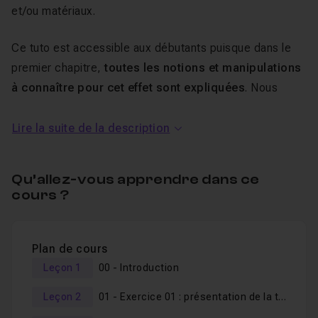
et/ou matériaux.
Ce tuto est accessible aux débutants puisque dans le
premier chapitre,
toutes les notions et manipulations
à connaître pour cet effet sont expliquées
. Nous
travaillerons sur des rendus en noir et blanc et aussi
couleur. Le dernier exercice sera plus complexe que les
Lire la suite de la description
autres et rassemblera tout ce qu'on aura vu auparavant.
Qu’allez-vous apprendre dans ce
En fin de
tuto
, dans un dernier chapitre, nous
cours ?
improviserons des tests sur des images que je n'ai
absolument pas ouvertes au préalable. Je me mettrai
ainsi à votre place pour
vous montrer concrètement
Plan de cours
comment procéder durant la phase de recherche
. On
Leçon 1
00 - Introduction
verra que certaines images peuvent être convaincantes
Leçon 2
01 - Exercice 01 : présentation de la technique sur du noir et blanc
en même pas deux minutes. Que vous ayez un reflex