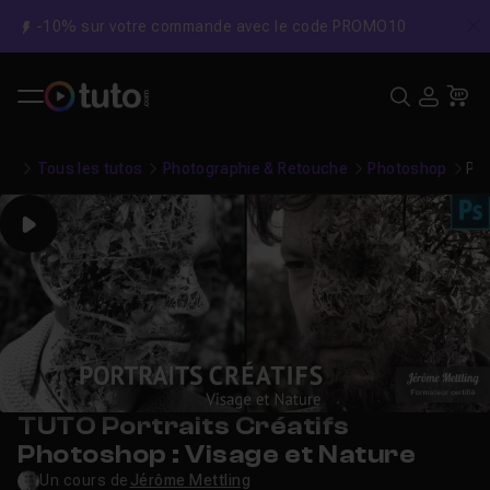
-10% sur votre commande avec le code PROMO10
C
Recher
USE
Pa
Tous les tutos
Photographie & Retouche
Photoshop
Por
Play
TUTO Portraits Créatifs
Photoshop : Visage et Nature
Un cours de
Jérôme Mettling