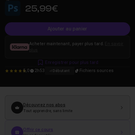
25,99€
Ajouter au panier
Acheter maintenant, payer plus tard.
En savoir
plus
Enregistrer pour plus tard
5,0
2h53
Fichiers sources
Débutant
5
Découvrez nos abos
Tout apprendre, sans limite
Offrir ce cours