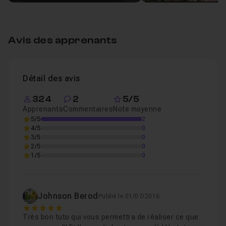
03 - Exercice 03 : travail avec une matière et de
Leçon 4
Avis des apprenants
04 - Exercice 04 : travail plus complexe avec p
Leçon 5
Détail des avis
324
2
5/5
05 - Test improvisé de différentes images iss
Leçon 6
Apprenants
Commentaires
Note moyenne
5/5
2
4/5
0
3/5
0
2/5
0
1/5
0
Johnson Berod
Publié le 01/07/2016
5
Très bon tuto qui vous permettra de réaliser ce que