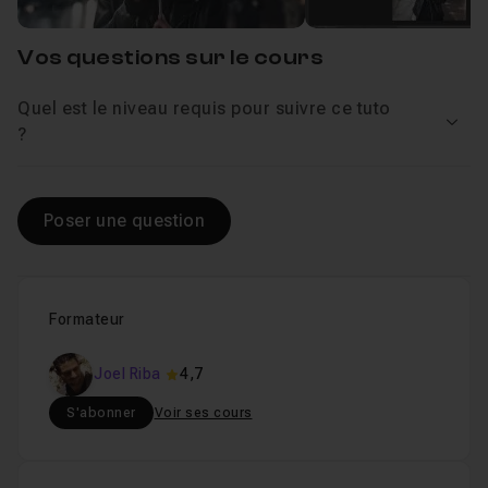
Importation et intégration de la route
07m46
Leçon 3
Vos questions sur le cours
Quel est le niveau requis pour suivre ce tuto
L'outil déformation
07m56
Leçon 4
Voir
?
L'outil Tampon de duplication
07m07
Leçon 5
Poser une question
Réglages des lumières
07m52
Leçon 6
Formateur
Joel Riba
4,7
S'abonner
Voir ses cours