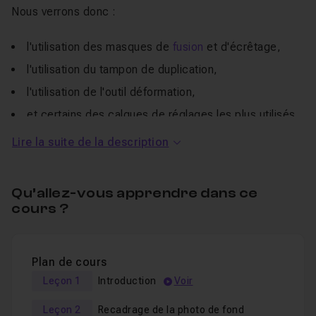
Nous verrons donc :
l'utilisation des masques de
fusion
et d'écrêtage,
l'utilisation du tampon de duplication,
l'utilisation de l'outil déformation,
et certains des calques de réglages les plus utilisés
pour harmoniser les calques et donner une profondeur
Lire la suite de la description
au résultat final.
Un
QCM
vous sera proposé en fin de formation et vous
Qu’allez-vous apprendre dans ce
permettra de valider les connaissances théoriques
cours ?
acquises pendant la formation.
Je reste disponible dans le salon d'entraide pour
Plan de cours
répondre à vos éventuelles questions sur ce cours.
Leçon 1
Introduction
Voir
Bon tuto !
Leçon 2
Recadrage de la photo de fond