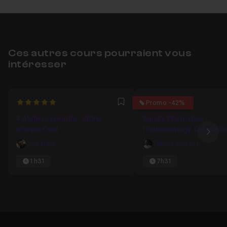
Ces autres cours pourraient vous
intéresser
5
4.6829268292683
Promo -42%
Favori
4 Ateliers créatifs : effets
Bundle Photoshop :
trompe-l'oeil
Photomontage Créatif Si
Ima
par la Pratique avec Pho
Joel Riba
Thierry Serveau
1h31
7h31