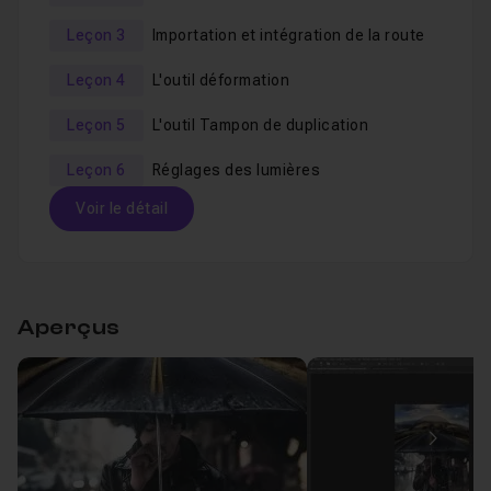
Leçon 3
Importation et intégration de la route
Leçon 4
L'outil déformation
Leçon 5
L'outil Tampon de duplication
Leçon 6
Réglages des lumières
Voir le détail
Table des matières
Aperçus
Introduction
59s
Leçon 1
Voir
Recadrage de la photo de fond
06m20
Image
Leçon 2