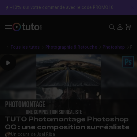
-10% sur votre commande avec le code PROMO10
C
Recher
USE
Pa
Tous les tutos
Photographie & Retouche
Photoshop
Ph
Play
TUTO Photomontage Photoshop
CC : une composition surréaliste
Un cours de
Joel Riba