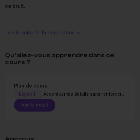
ce bruit.
Au programme de ce tuto
Lire la suite de la description
gratuit "Accentuer vos images
sans renforcer le bruit"
Qu’allez-vous apprendre dans ce
cours ?
Voici le notions qui seront abordées dans ce tutoriel :
Plan de cours
Connaissance des couches et de leurs impacts à
Leçon 1
Accentuer les détails sans renforcer le bruit
l'image,
Sélection des couches,
Voir le détail
Application de l'accentuation,
Table des matières
Spécificité pour le portrait.
Aperçus