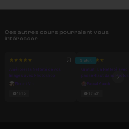
Ces autres cours pourraient vous
intéresser
5
4.9
Gratuit
Favori
Améliorer la Netteté de vos
Gratuit : La Netteté avec l
Images avec Photoshop
passe-haut dans Photo
Ima
Florent Vin
Pascal Gauch
1h13
17m31