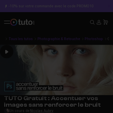
-10% sur votre commande avec le code PROMO10
C
Recher
USE
Pa
Tous les tutos
Photographie & Retouche
Photoshop
Gra
Play
TUTO Gratuit : Accentuer vos
images sans renforcer le bruit
Un cours de
Nicolas Aubry