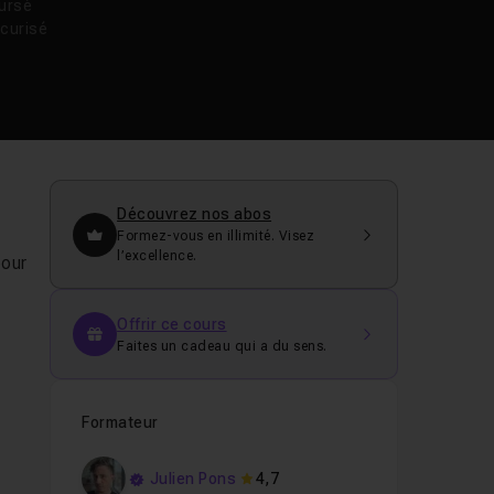
oursé
curisé
Découvrez nos abos
Formez-vous en illimité. Visez
l’excellence.
pour
Offrir ce cours
Faites un cadeau qui a du sens.
Formateur
Julien Pons
4,7