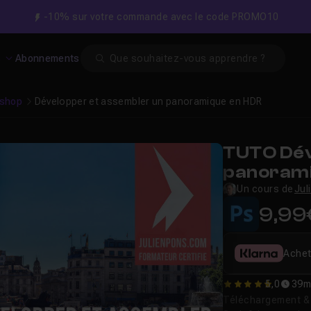
-10% sur votre commande avec le code PROMO10
Search
s
Abonnements
shop
Développer et assembler un panoramique en HDR
TUTO Dév
panorami
Un cours de
Jul
9,99
Achet
5,0
39m
5
Téléchargement & v