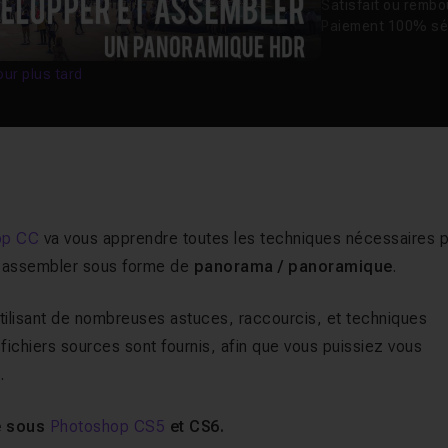
Satisfait ou remb
Paiement 100% sé
our plus tard
op CC
va vous apprendre toutes les techniques nécessaires 
es assembler sous forme de
panorama / panoramique
.
utilisant de nombreuses astuces, raccourcis, et techniques
 fichiers sources sont fournis, afin que vous puissiez vous
.
me sous
Photoshop CS5
et CS6.