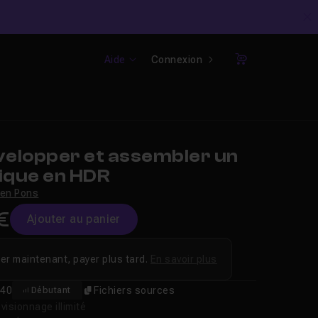
C
Aide
Connexion
Panier
elopper et assembler un
que en HDR
ien Pons
€
Ajouter au panier
er maintenant, payer plus tard.
En savoir plus
40
Fichiers sources
Débutant
isionnage illimité