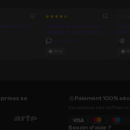
4.875
0
Favori
Favori
ramique pour un
Les bases de la retouche de
Format
rie
paysages : Les panoramiques !
panor
lli
Serge Ramelli
Ju
1h14
1h
eprises se
Paiement 100% séc
Vos données sont chiffrées et 
Besoin d’aide ?