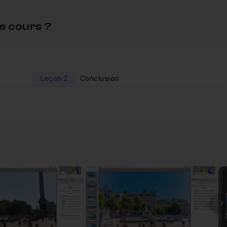
e cours ?
Leçon 2
Conclusion
37m24
I