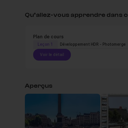
Qu’allez-vous apprendre dans c
Plan de cours
Leçon 1
Développement HDR - Photomerge
Voir le détail
Table des matières
Aperçus
Leçon 1
Développement HDR - Photomerge
Leçon 2
Conclusion
02m16