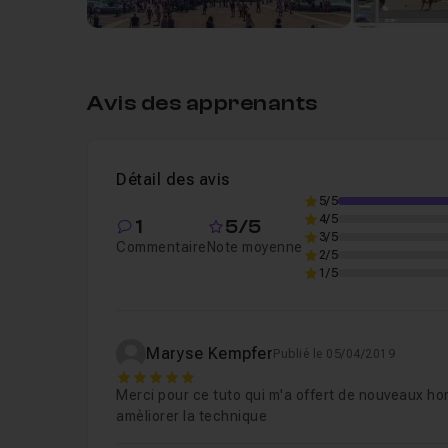
Avis des apprenants
Détail des avis
5/5
4/5
1
5/5
3/5
Commentaire
Note moyenne
2/5
1/5
Maryse Kempfer
Publié le 05/04/2019
5
Merci pour ce tuto qui m'a offert de nouveaux hor
amèliorer la technique