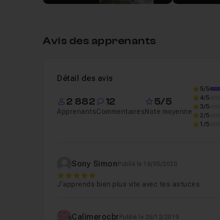
Avis des apprenants
Détail des avis
5/5
4/5
2 882
12
5/5
3/5
Apprenants
Commentaires
Note moyenne
2/5
1/5
Sony Simon
Publié le 16/05/2020
5
J’apprends bien plus vite avec tes astuces
Calimerocbr
Publié le 25/12/2019