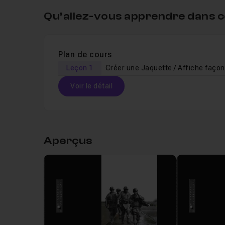
Qu’allez-vous apprendre dans c
Plan de cours
Leçon 1
Voir le détail
Table des matières
Aperçus
Leçon 1
Créer une Jaquette / Affiche façon B
Leçon 2
Créer une Jaquette / Affiche façon B