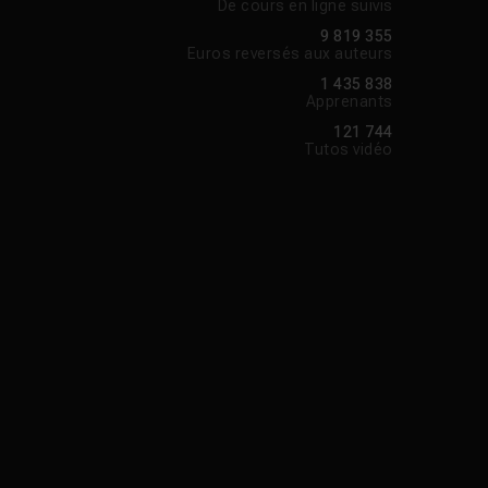
De cours en ligne suivis
9 819 355
Euros reversés aux auteurs
1 435 838
Apprenants
121 744
Tutos vidéo