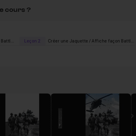
e cours ?
Créer une Jaquette / Affiche façon Battlefield partie 1
Leçon 2
Créer une Jaquette / Affiche façon Battlefield partie 2
attlefield partie 1
44m20
attlefield partie 2
37m28
I