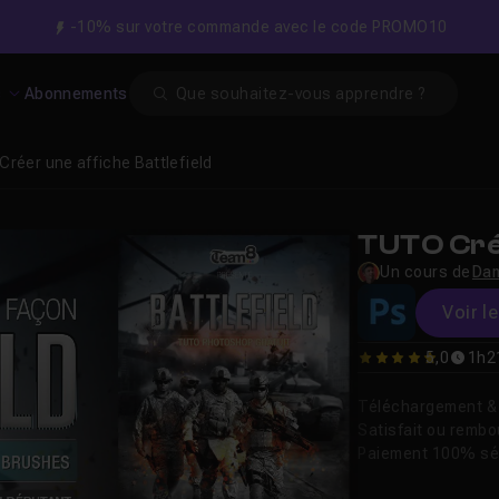
-10% sur votre commande avec le code PROMO10
Search
s
Abonnements
Créer une affiche Battlefield
TUTO Crée
Un cours de
Dam
Voir l
5,0
1h2
5
Téléchargement & v
Satisfait ou remb
Paiement 100% sé