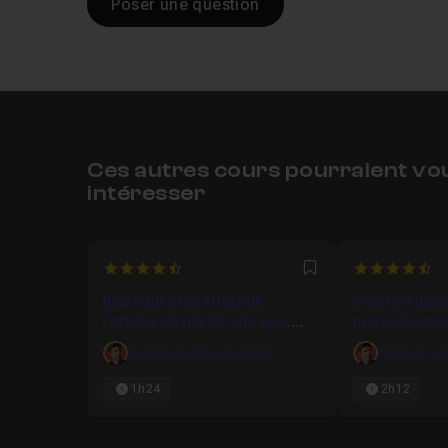
Poser une question
Ces autres cours pourraient vo
intéresser
4.7692307692308
4.444444444
Favori
Reproduire les effets de
Création d'un
l'affiche du film Sicario avec
professionnel
Photoshop
Damien Gallez (damné)
Damien Gal
1h24
2h12