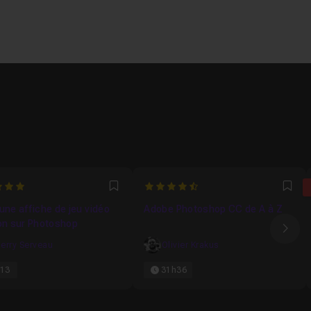
4.2307692307692
Favori
Fav
une affiche de jeu vidéo
Adobe Photoshop CC de A à Z
on sur Photoshop
Ima
ierry Serveau
Olivier Krakus
13
31h36