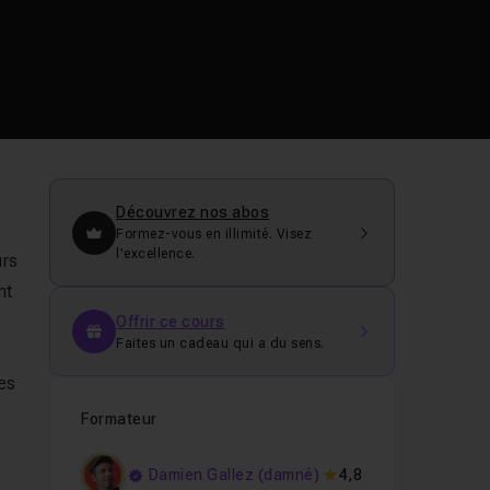
Découvrez nos abos
Formez-vous en illimité. Visez
l’excellence.
urs
nt
Offrir ce cours
Faites un cadeau qui a du sens.
des
Formateur
Damien Gallez (damné)
4,8