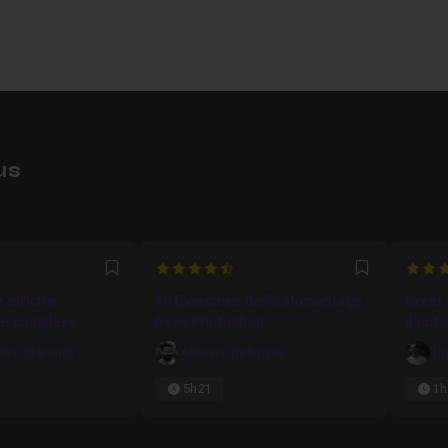
us
4444
4.6666666666667
5
Favori
Favori
e affiche
15 Exercices de Photomontage -
Créer 
le complexe
Avec Photoshop
d'acti
lez (damné)
Antoine Defarges
Th
5h21
1h