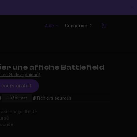
C
Aide
Connexion
Panier
r une affiche Battlefield
ien Gallez (damné)
e cours gratuit
1
Fichiers sources
Débutant
isionnage illimité
oursé
curisé