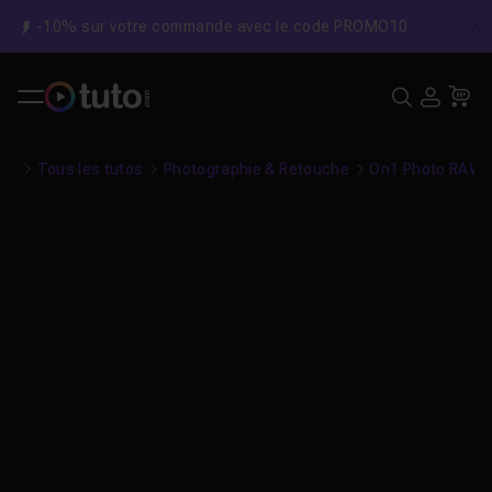
-10% sur votre commande avec le code PROMO10
C
Recher
USE
Pa
Tous les tutos
Photographie & Retouche
On1 Photo RAW