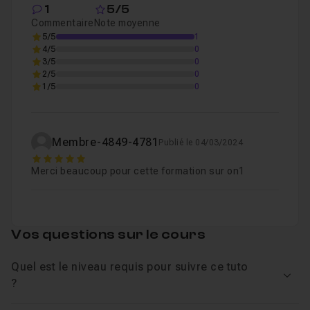
1
5/5
Commentaire
Note moyenne
5/5
1
4/5
0
3/5
0
2/5
0
1/5
0
Membre-4849-4781
Publié le 04/03/2024
5
Merci beaucoup pour cette formation sur on1
Vos questions sur le cours
Quel est le niveau requis pour suivre ce tuto
Voir
?