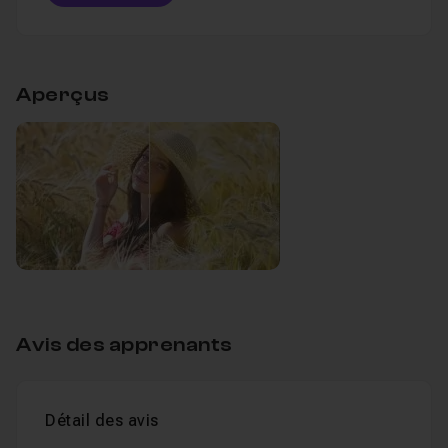
Table des matières
Aperçus
Chapitre 1 : Atelier Portrait Extérieure
19m48
01.Préparation du développement
Leçon 1
02.L'utilisation des effets
Leçon 2
03.Finalisation avec des ajustements locaux
Leçon 3
Chapitre 2 : Atelier Portrait Studio
37m
Avis des apprenants
Détail des avis