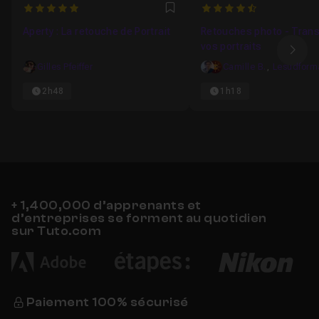
5
4.6428571428571
Favori
Aperty : La retouche de Portrait
Retouches photo - Tran
vos portraits
Ima
Gilles Pfeiffer
Camille B.
,
2h48
1h18
+ 1,400,000 d’apprenants et
d’entreprises se forment au quotidien
sur Tuto.com
Paiement 100% sécurisé