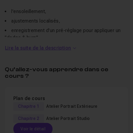
l'ensoleillement,
ajustements localisés,
enregistrement d'un pré-réglage pour appliquer un
"dodge & burn",
nous verrons également comment faire un noir et
Lire la suite de la description
blanc.
Qu’allez-vous apprendre dans ce
Je reste disponible dans le
salon d'entraide
pour
cours ?
répondre à vos questions.
Bonne formation !
Plan de cours
Chapitre 1
Atelier Portrait Extérieure
Chapitre 2
Atelier Portrait Studio
Voir le détail