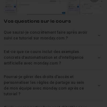
Image
Chapitre 2 : Présentation de Monday.com
24m01
Vos questions sur le cours
Chapitre 3 : Gestion de l'espace de travail
19m09
Que saurai-je concrètement faire après avoir
Voir
suivi ce tutoriel sur monday.com ?
Chapitre 4 : Les colonnes particulieres
04m07
Est-ce que ce cours inclut des exemples
concrets d’automatisation et d’intelligence
Chapitre 5 : Gestion des tâches
05m59
Voir
artificielle avec monday.com ?
Chapitre 6 : Automatisation
06m31
Pourrai-je gérer des droits d’accès et
personnaliser les règles de partage au sein
Voir
de mon équipe avec monday.com après ce
Chapitre 7 : Intelligence Artificielle
06m22
tutoriel ?
Chapitre 8 : Conclusion
13m26