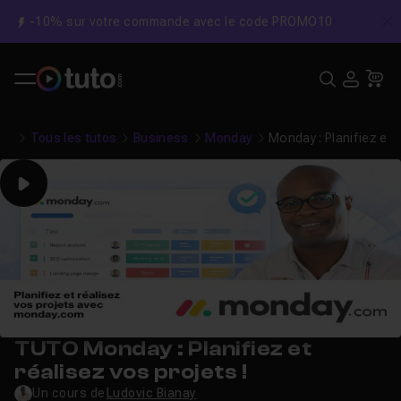
-10% sur votre commande avec le code PROMO10
C
Recher
USE
Pa
Tous les tutos
Business
Monday
Monday : Planifiez et r
Play
TUTO Monday : Planifiez et
réalisez vos projets !
Un cours de
Ludovic Bianay