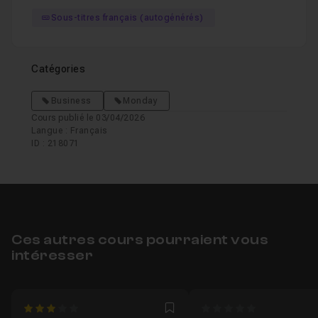
Sous-titres français (autogénérés)
Catégories
Business
Monday
Cours publié le 03/04/2026
Langue : Français
ID : 218071
Ces autres cours pourraient vous
intéresser
3
0
Favori