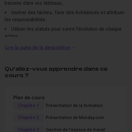
besoins dans vos tableaux,
Insérer des tâches, fixer des échéances et attribuer
les responsabilités,
Utiliser les statuts pour suivre l’évolution de chaque
action,
Mettre en place des automatisations simples pour
Lire la suite de la description
gagner du temps,
Gérer plusieurs projets sur une même interface,
Qu’allez-vous apprendre dans ce
Personnaliser les affichages selon vos objectifs,
cours ?
Exploiter les vues calendrier et timeline pour une
meilleure planification,
Plan de cours
Chaque étape est démontrée directement sur l’interface
Chapitre 1
Présentation de la formation
du logiciel, avec des manipulations en temps réel.
Chapitre 2
Présentation de Monday.com
L’auteur commente chaque action pour expliquer
l’intérêt, les options à choisir et les erreurs à éviter.
Chapitre 3
Gestion de l'espace de travail