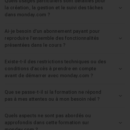
Quels usages particuliers sont détaillés pour
la création, la gestion et le suivi des tâches
Voir
dans monday.com ?
Ai-je besoin d’un abonnement payant pour
reproduire l’ensemble des fonctionnalités
Voir
présentées dans le cours ?
Existe-t-il des restrictions techniques ou des
conditions d’accès à prendre en compte
Voir
avant de démarrer avec monday.com ?
Que se passe-t-il si la formation ne répond
Voir
pas à mes attentes ou à mon besoin réel ?
Quels aspects ne sont pas abordés ou
approfondis dans cette formation sur
Voir
monday.com ?