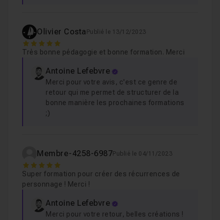
Un
PDF lexique contenant l'ensemble des prompts
et
liens utiles évoqués dans la formation sera également
Olivier Costa
Publié le 13/12/2023
mis à votre disposition.
5
En bonus, vous y trouverez un lexique de vocabulaire
Très bonne pédagogie et bonne formation. Merci
indispensable. L'art du prompt étant décisif, ce
Antoine Lefebvre
vocabulaire vous aidera à imaginer votre personnage de
Merci pour votre avis, c'est ce genre de
manière plus efficace.
retour qui me permet de structurer de la
bonne manière les prochaines formations
;)
À qui s’adresse cette formation ?
Que vous soyez simple créatif, amateur graphique, ou
Membre-4258-6987
Publié le 04/11/2023
professionnel du monde l’image, vous retrouverez les
5
informations utiles et concrètes pour tous vos projets
Super formation pour créer des récurrences de
personnage ! Merci !
de design de personnage. Publicité, mascotte, roman
graphique, Game design… le champ des possibles est
Antoine Lefebvre
large !
Merci pour votre retour, belles créations !