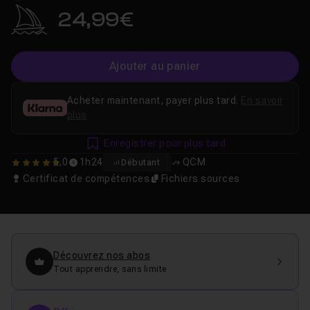
24,99€
Ajouter au panier
Acheter maintenant, payer plus tard.
En savoir
plus
Enregistrer pour plus tard
5,0
1h24
QCM
Débutant
5
Certificat de compétences
Fichiers sources
Découvrez nos abos
Tout apprendre, sans limite