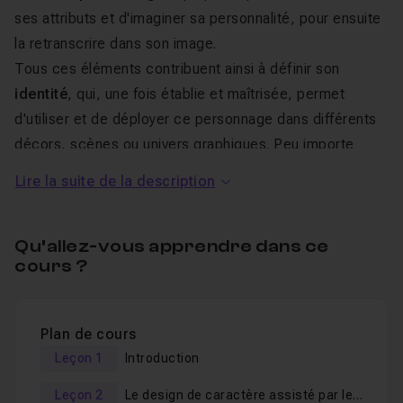
ses attributs et d'imaginer sa personnalité, pour ensuite
la retranscrire dans son image.
Tous ces éléments contribuent ainsi à définir son
identité
, qui, une fois établie et maîtrisée, permet
d'utiliser et de déployer ce personnage dans différents
décors, scènes ou univers graphiques. Peu importe
l'évolution de l'environnement, il devient alors
Lire la suite de la description
reconnaissable et participe pleinement à la
compréhension du projet.
Qu’allez-vous apprendre dans ce
cours ?
Bien que cette cohérence soit essentielle, elle ne
peut malheureusement pas encore être garantie par
l’utilisation des IA génératives
. Créer un personnage
Plan de cours
et pouvoir le réutiliser tout en travaillant avec des IA
Leçon 1
Introduction
représente donc un défi. Un défi néanmoins loin d’être
insurmontable.
Leçon 2
Le design de caractère assisté par les AI