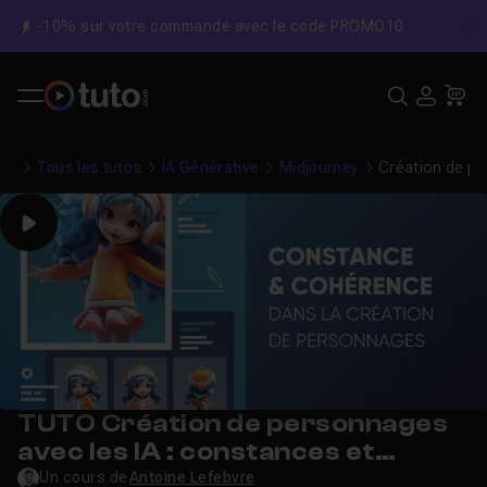
-10% sur votre commande avec le code PROMO10
C
Recher
USE
Pa
Tous les tutos
IA Générative
Midjourney
Création de pe
Play
TUTO Création de personnages
avec les IA : constances et
cohérence
Un cours de
Antoine Lefebvre