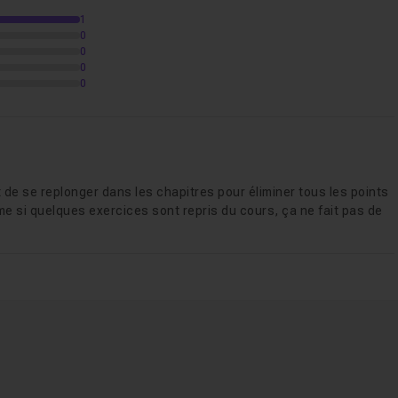
1
0
0
0
0
 de se replonger dans les chapitres pour éliminer tous les points
me si quelques exercices sont repris du cours, ça ne fait pas de
(strings)
1h25