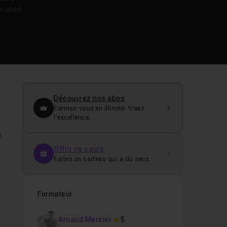
curisé
Découvrez nos abos
Formez-vous en illimité. Visez
l’excellence.
n
Offrir ce cours
Faites un cadeau qui a du sens.
Formateur
Arnaud Mercier
5