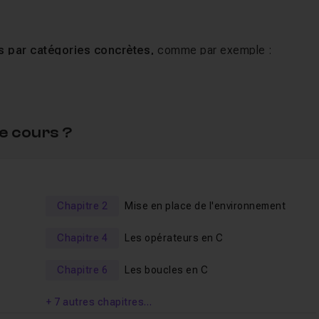
 par catégories concrètes,
comme par exemple :
e cours ?
Chapitre 2
Mise en place de l'environnement
Chapitre 4
Les opérateurs en C
Chapitre 6
Les boucles en C
+ 7 autres chapitres…
sont classés par
ordre croissant de difficulté
.