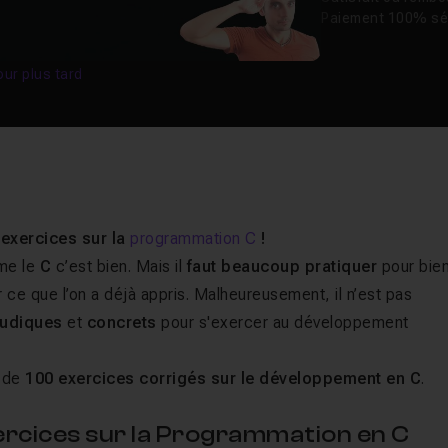
Paiement 100% sé
our plus tard
 exercices sur la
programmation C
!
me le
C
c’est bien. Mais il
faut beaucoup pratiquer
pour bie
r ce que l’on a déjà appris. Malheureusement, il n’est pas
ludiques
et
concrets
pour s'exercer au développement
 de
100 exercices corrigés sur le développement en C
.
rcices sur la Programmation en C