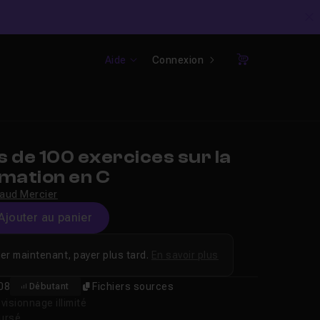
C
Aide
Connexion
Panier
 de 100 exercices sur la
ation en C
aud Mercier
Ajouter au panier
er maintenant, payer plus tard.
En savoir plus
08
Fichiers sources
Débutant
isionnage illimité
oursé