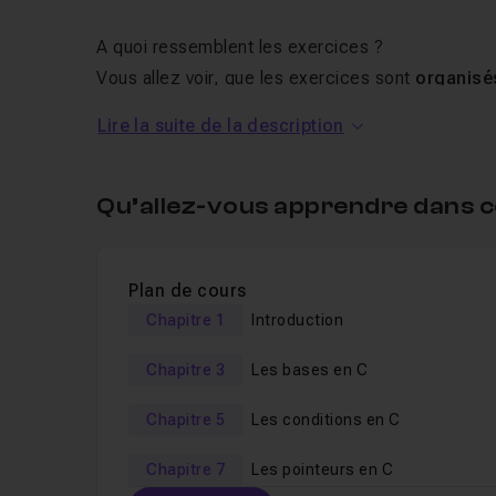
A quoi ressemblent les exercices ?
Vous allez voir, que les exercices sont
organisés
Lire la suite de la description
les variables,
les boucles,
Qu’allez-vous apprendre dans c
les tableaux,
les strings,
les structures conditionnelles,
Plan de cours
les fonctions,
Chapitre 1
Introduction
les pointeurs,
Chapitre 3
Les bases en C
les fichiers,
et bien plus encore...
Chapitre 5
Les conditions en C
Chapitre 7
Les pointeurs en C
Dans chacune de ces catégories, les exercices 