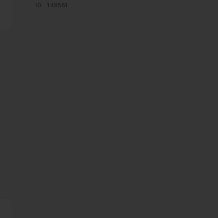
e
ID : 148561
lors