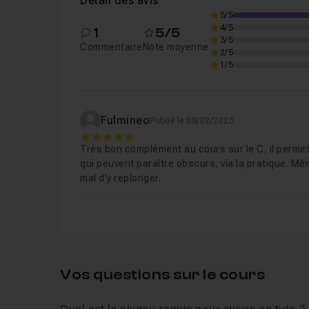
Détail des avis
5/5
Chapitre 5 : Les conditions en C
46m28
4/5
1
5/5
3/5
Commentaire
Note moyenne
2/5
Chapitre 6 : Les boucles en C
1h01
1/5
Chapitre 7 : Les pointeurs en C
09m44
Fulmineo
Publié le 08/02/2025
5
Très bon complément au cours sur le C, il permet
Chapitre 8 : Les tableaux en C
1h20
qui peuvent paraître obscurs, via la pratique. Mê
mal d'y replonger.
Chapitre 9 : Les chaînes de caractères en c 
Chapitre 10 : Les fonctions en c
1h16
Vos questions sur le cours
Chapitre 11 : Les types personnalisés
1h23