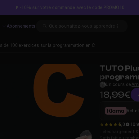
-10% sur votre commande avec le code PROMO10
Search
s
Abonnements
us de 100 exercices sur la programmation en C
TUTO Plus
programm
Un cours de
Arn
18,99€
Achet
5,0
10h
5
Téléchargement & v
Satisfait ou remb