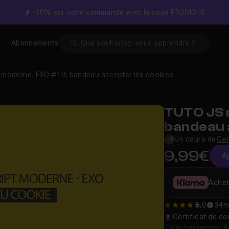
-10% sur votre commande avec le code PROMO10
Search
s
Abonnements
 moderne, EXO #19, bandeau accepter les cookies
TUTO JS 
bandeau 
Un cours de
Car
9,99€
A
Achet
5,0
34m
5
Certificat de 
Téléchargement & v