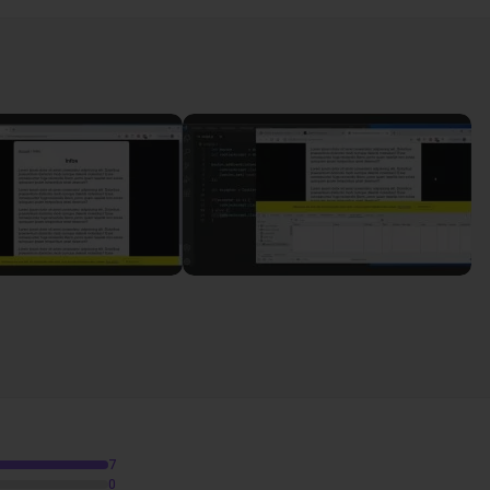
45
0
04m26
06m26
7
0