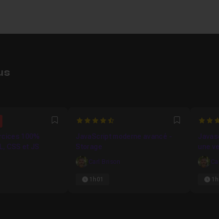
us
4.8333333333333
5
Favori
Favori
ercices 100%
JavaScript moderne avancé -
Javasc
L, CSS et JS
Storage
une ve
Carl Brison
Ca
1h01
1h