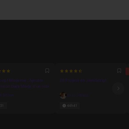
4.5
Favori
Fav
ript Moderne : Ajouter
20 Projets en JavaScript
rsion Dark Mode d'un site
Ima
rl Brison
Enzo Ustariz
31
44h41