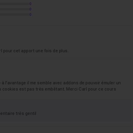
0
0
0
l pour cet apport une fois de plus.
à l'avantage il me semble avec addons de pouvoir émuler un
les cookies est pas très embêtant. Merci Carl pour ce cours
entaire très gentil