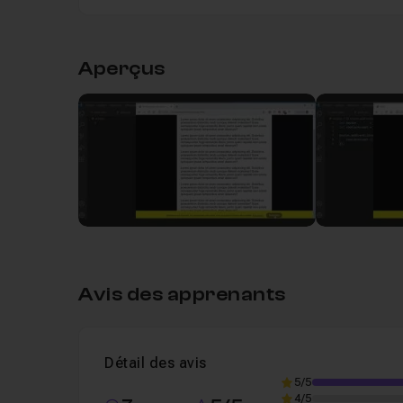
Table des matières
Aperçus
Leçon 1
Mise en place du code HTML
06m
Leçon 2
Mise en place du code CSS
09m5
Leçon 3
Mise en place du code JavaScript
Leçon 4
Mise en place d'un stockage local
Avis des apprenants
Leçon 5
Mise en place d'un cookie
05m31
Détail des avis
5/5
4/5