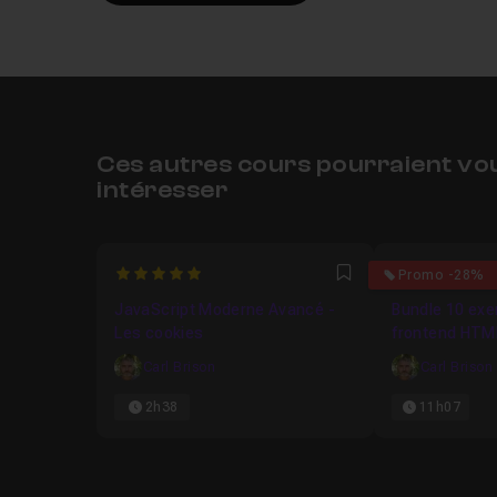
Ces autres cours pourraient vo
intéresser
5
5
Promo -28%
Favori
JavaScript Moderne Avancé -
Bundle 10 ex
Les cookies
frontend HTM
Carl Brison
Carl Brison
2h38
11h07