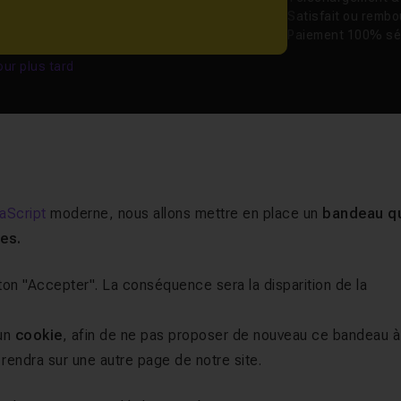
Satisfait ou remb
Paiement 100% sé
our plus tard
aScript
moderne, nous allons mettre en place un
bandeau q
ies.
bouton "Accepter". La conséquence sera la disparition de la
 un
cookie
, afin de ne pas proposer de nouveau ce bandeau à
se rendra sur une autre page de notre site.