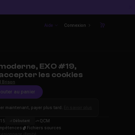
C
Aide
Connexion
Panier
moderne, EXO #19,
accepter les cookies
l Brison
jouter au panier
er maintenant, payer plus tard.
En savoir plus
15
QCM
Débutant
compétences
Fichiers sources
isionnage illimité