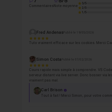
7
5/5
Leçon 6
Conclusion
01m17
3/5
Commentaires
Note moyenne
2/5
1/5
Fred Andenas
Publié le 19/05/2026
5
Tuto vraiment efficace sur les cookies. Merci Car
Simon Costa
Publié le 07/02/2026
5
Cours rapide mais simple à comprendre. VS Code 
serveur distant via live server. Donc bosser via 
vraiment pas mal.
Carl Brison
Tout à fait ! Merci Simon, pour votre comm