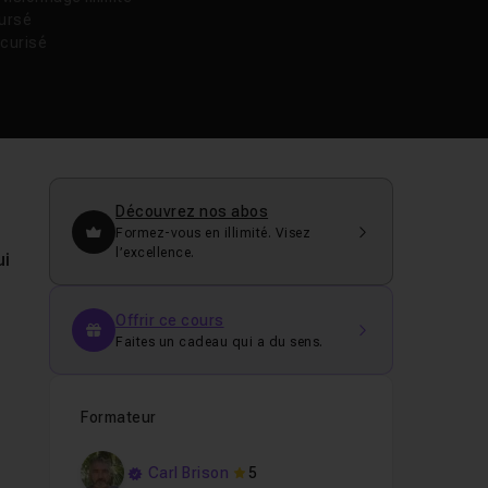
oursé
curisé
Découvrez nos abos
Formez-vous en illimité. Visez
l’excellence.
ui
Offrir ce cours
Faites un cadeau qui a du sens.
Formateur
Carl Brison
5