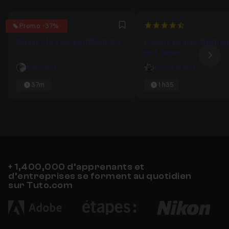
0
4.6666666666667
Promo -37%
Favori
Bundle - Les bases d'Illustrator
Prendre en main Illustra
en 1 heure
Ima
May Navarro
Olivier Krakus
37m
1h35
+ 1,400,000 d’apprenants et
d’entreprises se forment au quotidien
sur Tuto.com