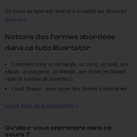
Ce cours en ligne est réservé à un public qui découvre
Illustrator
.
Notions des formes abordées
dans ce tuto Illusrtator
Comment créer un rectangle, un carré, un rond, une
ellipse, un polygone, un triangle, une étoile (en faisant
varier le nombre de branches),
L'outil
Shaper
: pour tracer des formes à main levée
qui seront améliorées par Illustrator,
Lire la suite de la description
L'outil plume pour tracer des formes personnalisées,
Comment déplacer une forme ou la modifier (flèche
noire et flèche blanche),
Qu’allez-vous apprendre dans ce
Comment utiliser l'outil
Pathfinder
pour créer de
cours ?