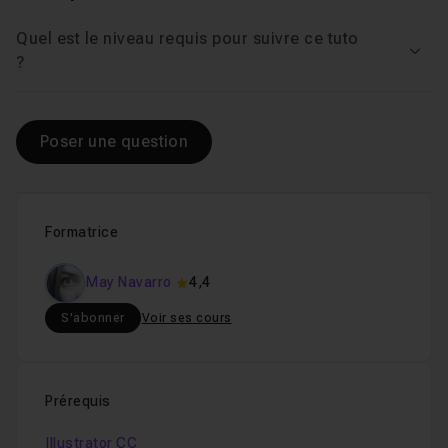
Quel est le niveau requis pour suivre ce tuto
Voir
?
Poser une question
Formatrice
May Navarro
4,4
S'abonner
Voir ses cours
Prérequis
Illustrator CC