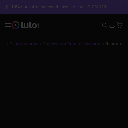
-10% sur votre commande avec le code PROMO10
C
Recher
USE
Pa
Tous les tutos
Graphisme & Print
Illustrator
Illustrator 