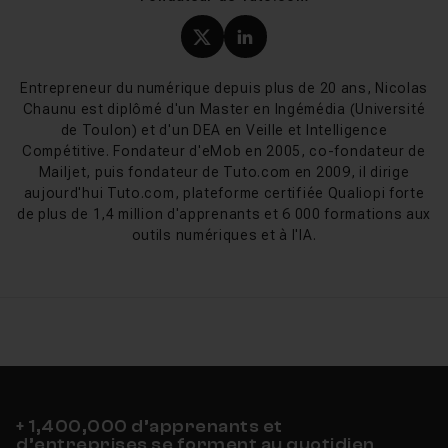
Profil X (twitter) de Nicol
Profil LinkedIn de Ni
Entrepreneur du numérique depuis plus de 20 ans, Nicolas
Chaunu est diplômé d'un Master en Ingémédia (Université
de Toulon) et d'un DEA en Veille et Intelligence
Compétitive. Fondateur d'eMob en 2005, co-fondateur de
Mailjet, puis fondateur de Tuto.com en 2009, il dirige
aujourd'hui Tuto.com, plateforme certifiée Qualiopi forte
de plus de 1,4 million d'apprenants et 6 000 formations aux
outils numériques et à l'IA.
+ 1,400,000 d’apprenants et
d’entreprises se forment au quotidien