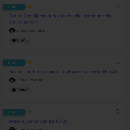
5
Gratuit
Favo
Gratuit Genially : maîtrisez la nouvelle animation « clic
pour avancer »
Carine Deschanel
10m55
5
Gratuit
Favo
Gratuit : Insérer un compte à rebours dans votre Genially
Carine Deschanel
05m46
0
Gratuit
Favo
Mises à jour de Genially 07-25
Carine Deschanel