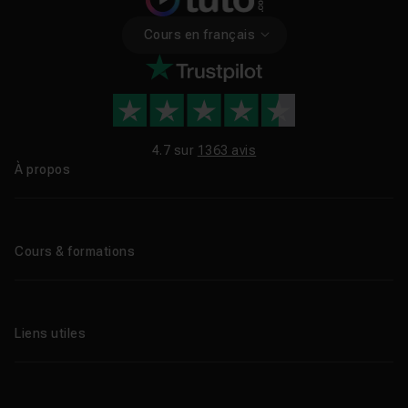
Cours en français
4.7 sur
1363 avis
À propos
Qui sommes-nous ?
Le blog
Cours & formations
Tous les tutos
Formations éligibles CPF
Liens utiles
Formations certifiantes
Formations IA
Entreprises
Tutos gratuits
Abonnement Tuto.com