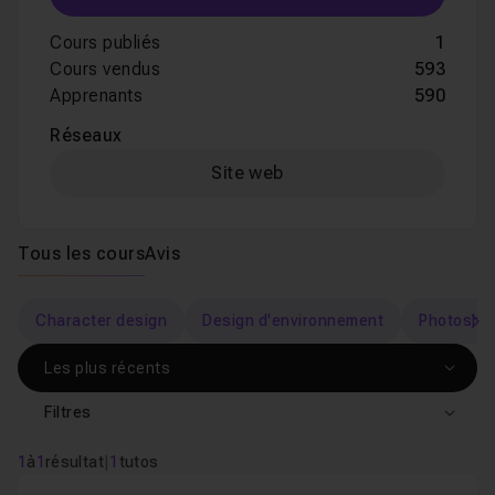
Cours publiés
1
Cours vendus
593
Apprenants
590
Réseaux
Site web
Tous les cours
Avis
Character design
Design d'environnement
Photosho
s
Filtres
1
à
1
résultat
|
1
tutos